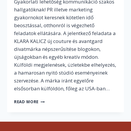
Gyakorlati lehetőség kommunikáció szakos
hallgatóknak! PR illetve marketing
gyakornokot keresnek kötetlen idő
beosztással, otthonról is végezhető
feladatok ellátására. A jelentkező feladata a
KLARA KALICZ új couture és avantgard
divatmárka népszerűsítése blogokon,
újságokban és egyéb kreatív módon.
Külföldi megjelenések, üzletekbe elhelyezés,
a hamarosan nyitó stúdió eseményeinek
szervezése. A márka iránt egyelőre
elsősorban külföldön, főleg az USA-ban…
PR
READ MORE
ÉS
MARKETING