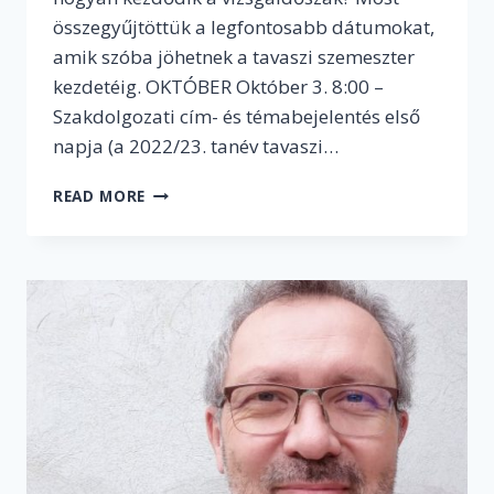
összegyűjtöttük a legfontosabb dátumokat,
amik szóba jöhetnek a tavaszi szemeszter
kezdetéig. OKTÓBER Október 3. 8:00 –
Szakdolgozati cím- és témabejelentés első
napja (a 2022/23. tanév tavaszi…
NAPTÁRAKAT
READ MORE
ELŐ!
EZEK
AZ
ŐSZI
FÉLÉV
LEGFONTOSABB
DÁTUMAI