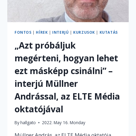
FONTOS
|
HÍREK
|
INTERJÚ
|
KURZUSOK
|
KUTATÁS
„Azt próbáljuk
megérteni, hogyan lehet
ezt másképp csinálni” –
interjú Müllner
Andrással, az ELTE Média
oktatójával
By
hallgato
2022. May 16. Monday
Müllner András, az ELTE Média oktatója