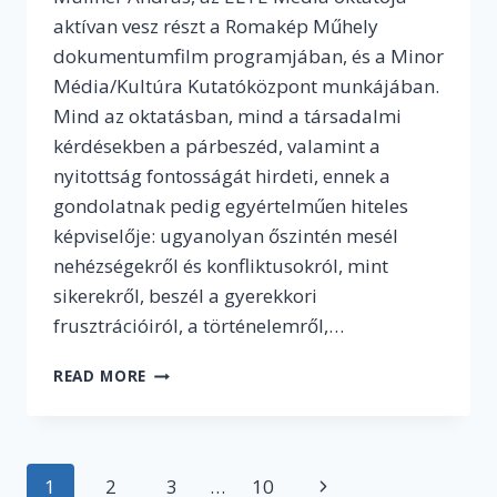
aktívan vesz részt a Romakép Műhely
dokumentumfilm programjában, és a Minor
Média/Kultúra Kutatóközpont munkájában.
Mind az oktatásban, mind a társadalmi
kérdésekben a párbeszéd, valamint a
nyitottság fontosságát hirdeti, ennek a
gondolatnak pedig egyértelműen hiteles
képviselője: ugyanolyan őszintén mesél
nehézségekről és konfliktusokról, mint
sikerekről, beszél a gyerekkori
frusztrációiról, a történelemről,…
„AZT
READ MORE
PRÓBÁLJUK
MEGÉRTENI,
HOGYAN
LEHET
Page
1
2
3
…
10
Next
EZT