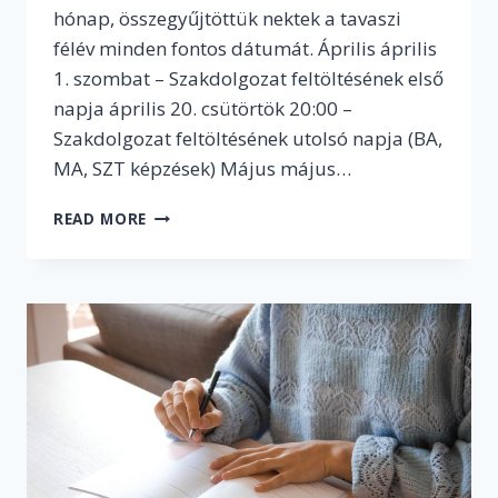
hónap, összegyűjtöttük nektek a tavaszi
félév minden fontos dátumát. Április április
1. szombat – Szakdolgozat feltöltésének első
napja április 20. csütörtök 20:00 –
Szakdolgozat feltöltésének utolsó napja (BA,
MA, SZT képzések) Május május…
NAPTÁRAKAT
READ MORE
A
KÉZBE:
ÍME
A
TAVASZI
FÉLÉV
LEGFONTOSABB
DÁTUMAI