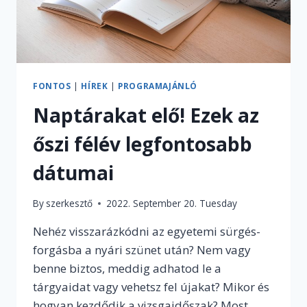
FONTOS
|
HÍREK
|
PROGRAMAJÁNLÓ
Naptárakat elő! Ezek az
őszi félév legfontosabb
dátumai
By
szerkesztő
2022. September 20. Tuesday
Nehéz visszarázkódni az egyetemi sürgés-
forgásba a nyári szünet után? Nem vagy
benne biztos, meddig adhatod le a
tárgyaidat vagy vehetsz fel újakat? Mikor és
hogyan kezdődik a vizsgaidőszak? Most