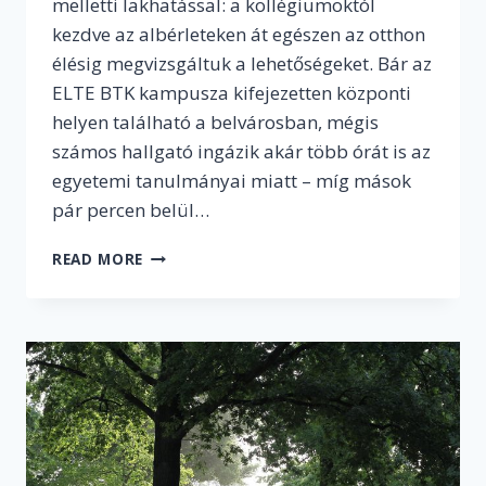
melletti lakhatással: a kollégiumoktól
kezdve az albérleteken át egészen az otthon
élésig megvizsgáltuk a lehetőségeket. Bár az
ELTE BTK kampusza kifejezetten központi
helyen található a belvárosban, mégis
számos hallgató ingázik akár több órát is az
egyetemi tanulmányai miatt – míg mások
pár percen belül…
KOLLÉGIUM,
READ MORE
ALBÉRLET,
SZÜLŐHÁZ
–
A
HALLGATÓK
LAKHATÁSI
VÁLASZTÉKA
BUDAPESTEN