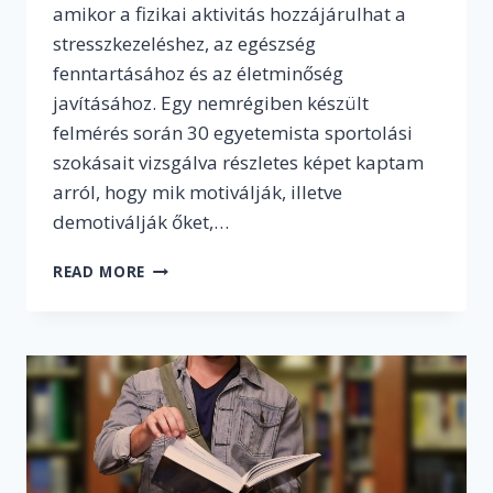
amikor a fizikai aktivitás hozzájárulhat a
stresszkezeléshez, az egészség
fenntartásához és az életminőség
javításához. Egy nemrégiben készült
felmérés során 30 egyetemista sportolási
szokásait vizsgálva részletes képet kaptam
arról, hogy mik motiválják, illetve
demotiválják őket,…
KIVEL,
READ MORE
MIKOR,
HOGYAN,
HOL
–
SPORT
AZ
EGYETEMI
ÉVEK
ALATT