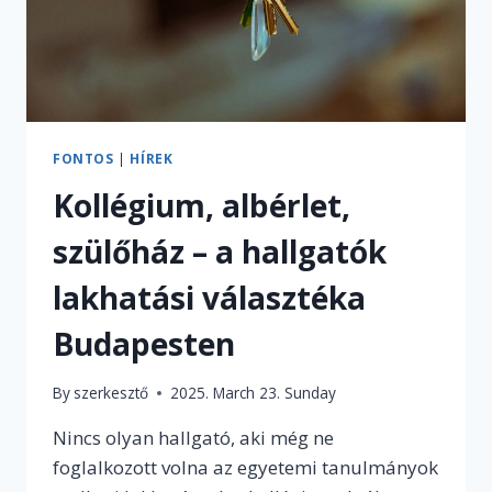
FONTOS
|
HÍREK
Kollégium, albérlet,
szülőház – a hallgatók
lakhatási választéka
Budapesten
By
szerkesztő
2025. March 23. Sunday
Nincs olyan hallgató, aki még ne
foglalkozott volna az egyetemi tanulmányok