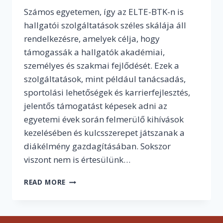
Számos egyetemen, így az ELTE-BTK-n is
hallgatói szolgáltatások széles skálája áll
rendelkezésre, amelyek célja, hogy
támogassák a hallgatók akadémiai,
személyes és szakmai fejlődését. Ezek a
szolgáltatások, mint például tanácsadás,
sportolási lehetőségek és karrierfejlesztés,
jelentős támogatást képesek adni az
egyetemi évek során felmerülő kihívások
kezelésében és kulcsszerepet játszanak a
diákélmény gazdagításában. Sokszor
viszont nem is értesülünk…
ELŐTTED
READ MORE
A
LEHETŐSÉG,
DE
ÉLNI