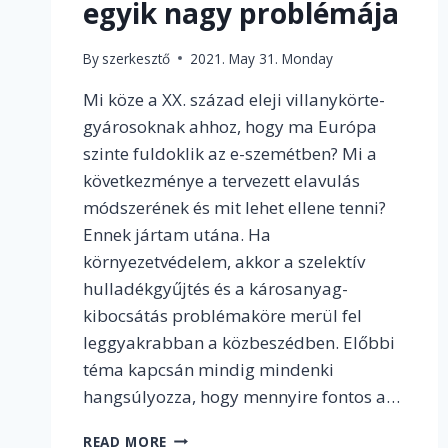
egyik nagy problémája
By
szerkesztő
2021. May 31. Monday
Mi köze a XX. század eleji villanykörte-
gyárosoknak ahhoz, hogy ma Európa
szinte fuldoklik az e-szemétben? Mi a
következménye a tervezett elavulás
módszerének és mit lehet ellene tenni?
Ennek jártam utána. Ha
környezetvédelem, akkor a szelektív
hulladékgyűjtés és a károsanyag-
kibocsátás problémaköre merül fel
leggyakrabban a közbeszédben. Előbbi
téma kapcsán mindig mindenki
hangsúlyozza, hogy mennyire fontos a…
A
READ MORE