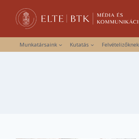
Skip
to
content
Munkatársaink
Kutatás
Felvételizőknek