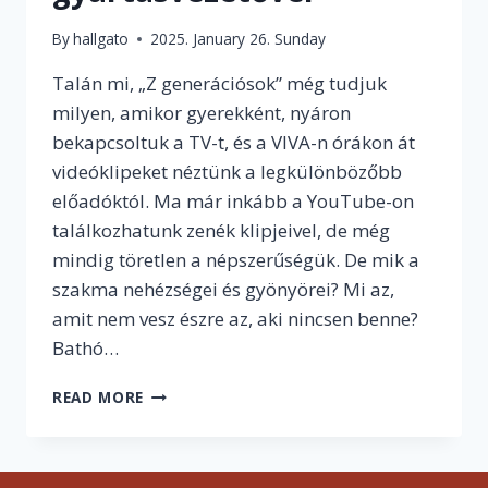
By
hallgato
2025. January 26. Sunday
Talán mi, „Z generációsok” még tudjuk
milyen, amikor gyerekként, nyáron
bekapcsoltuk a TV-t, és a VIVA-n órákon át
videóklipeket néztünk a legkülönbözőbb
előadóktól. Ma már inkább a YouTube-on
találkozhatunk zenék klipjeivel, de még
mindig töretlen a népszerűségük. De mik a
szakma nehézségei és gyönyörei? Mi az,
amit nem vesz észre az, aki nincsen benne?
Bathó…
„HA
READ MORE
OTT
VAGYOK
EGY
FORGATÁSI