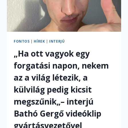
FONTOS
|
HÍREK
|
INTERJÚ
„Ha ott vagyok egy
forgatási napon, nekem
az a világ létezik, a
külvilág pedig kicsit
megszűnik„– interjú
Bathó Gergő videóklip
gyártásvezetővel