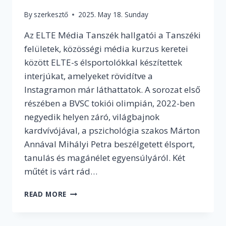
By
szerkesztő
2025. May 18. Sunday
Az ELTE Média Tanszék hallgatói a Tanszéki
felületek, közösségi média kurzus keretei
között ELTE-s élsportolókkal készítettek
interjúkat, amelyeket rövidítve a
Instagramon már láthattatok. A sorozat első
részében a BVSC tokiói olimpián, 2022-ben
negyedik helyen záró, világbajnok
kardvívójával, a pszichológia szakos Márton
Annával Mihályi Petra beszélgetett élsport,
tanulás és magánélet egyensúlyáról. Két
műtét is várt rád…
„FONTOS,
READ MORE
HOGY
A
SAJÁT