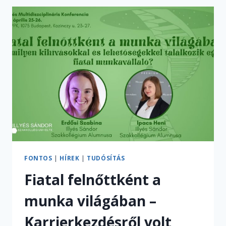
ERŐFORRÁSAIMRA
IS
TÁMASZKODJAK!”
–
INTERJÚ
MÁRTON
ANNA
VILÁGBAJNOK
KARDVÍVÓVAL
FONTOS
|
HÍREK
|
TUDÓSÍTÁS
Fiatal felnőttként a
munka világában –
Karrierkezdésről volt