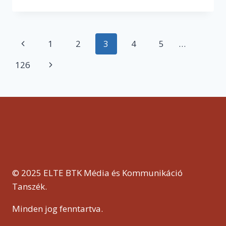
FELNŐTTKÉNT
A
MUNKA
VILÁGÁBAN
Page
Previous
1
2
3
4
5
…
–
KARRIERKEZDÉSRŐL
navigation
Page
126
Next
VOLT
ELTE-
Page
SEKKEL
© 2025 ELTE BTK Média és Kommunikáció
Tanszék.
Minden jog fenntartva.