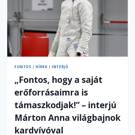
ÉRDEMES
PÁLYAKEZDŐKÉNT
KERESNI?
FONTOS
|
HÍREK
|
INTERJÚ
„Fontos, hogy a saját
erőforrásaimra is
támaszkodjak!” – interjú
Márton Anna világbajnok
kardvívóval