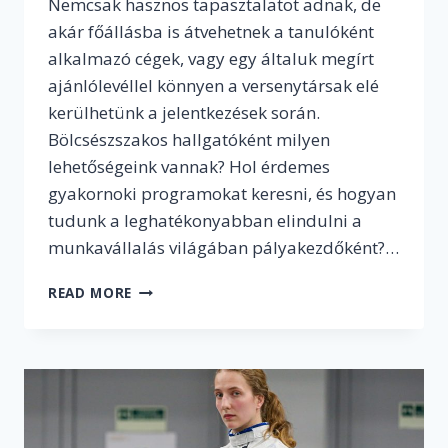
Nemcsak hasznos tapasztalatot adnak, de
akár főállásba is átvehetnek a tanulóként
alkalmazó cégek, vagy egy általuk megírt
ajánlólevéllel könnyen a versenytársak elé
kerülhetünk a jelentkezések során.
Bölcsészszakos hallgatóként milyen
lehetőségeink vannak? Hol érdemes
gyakornoki programokat keresni, és hogyan
tudunk a leghatékonyabban elindulni a
munkavállalás világában pályakezdőként?…
A
READ MORE
GYAKORNOKI
LEHETŐSÉGEK
REJTELMEI
–
HOGYAN
ÉS
HOL