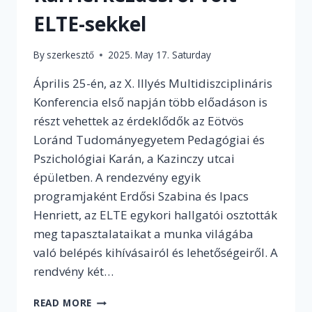
ELTE-sekkel
By
szerkesztő
2025. May 17. Saturday
Április 25-én, az X. Illyés Multidiszciplináris
Konferencia első napján több előadáson is
részt vehettek az érdeklődők az Eötvös
Loránd Tudományegyetem Pedagógiai és
Pszichológiai Karán, a Kazinczy utcai
épületben. A rendezvény egyik
programjaként Erdősi Szabina és Ipacs
Henriett, az ELTE egykori hallgatói osztották
meg tapasztalataikat a munka világába
való belépés kihívásairól és lehetőségeiről. A
rendvény két…
FIATAL
READ MORE