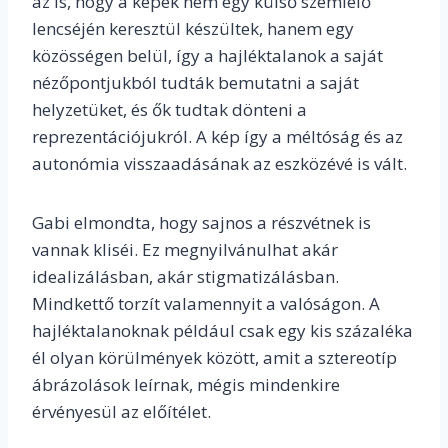
az is, hogy a képek nem egy külső szemlélő
lencséjén keresztül készültek, hanem egy
közösségen belül, így a hajléktalanok a saját
nézőpontjukból tudták bemutatni a saját
helyzetüket, és ők tudtak dönteni a
reprezentációjukról. A kép így a méltóság és az
autonómia visszaadásának az eszközévé is vált.
Gabi elmondta, hogy sajnos a részvétnek is
vannak kliséi. Ez megnyilvánulhat akár
idealizálásban, akár stigmatizálásban.
Mindkettő torzít valamennyit a valóságon. A
hajléktalanoknak például csak egy kis százaléka
él olyan körülmények között, amit a sztereotíp
ábrázolások leírnak, mégis mindenkire
érvényesül az előítélet.