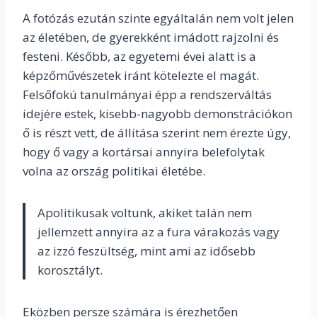
A fotózás ezután szinte egyáltalán nem volt jelen
az életében, de gyerekként imádott rajzolni és
festeni. Később, az egyetemi évei alatt is a
képzőművészetek iránt kötelezte el magát.
Felsőfokú tanulmányai épp a rendszerváltás
idejére estek, kisebb-nagyobb demonstrációkon
ő is részt vett, de állítása szerint nem érezte úgy,
hogy ő vagy a kortársai annyira belefolytak
volna az ország politikai életébe.
Apolitikusak voltunk, akiket talán nem
jellemzett annyira az a fura várakozás vagy
az izzó feszültség, mint ami az idősebb
korosztályt.
Eközben persze számára is érezhetően