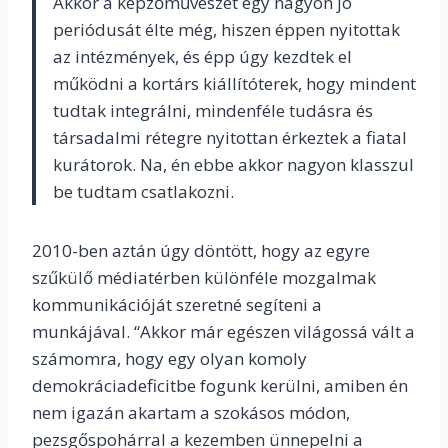
Akkor a képzőművészet egy nagyon jó
periódusát élte még, hiszen éppen nyitottak
az intézmények, és épp úgy kezdtek el
működni a kortárs kiállítóterek, hogy mindent
tudtak integrálni, mindenféle tudásra és
társadalmi rétegre nyitottan érkeztek a fiatal
kurátorok. Na, én ebbe akkor nagyon klasszul
be tudtam csatlakozni.
2010-ben aztán úgy döntött, hogy az egyre
szűkülő médiatérben különféle mozgalmak
kommunikációját szeretné segíteni a
munkájával. “Akkor már egészen világossá vált a
számomra, hogy egy olyan komoly
demokráciadeficitbe fogunk kerülni, amiben én
nem igazán akartam a szokásos módon,
pezsgőspohárral a kezemben ünnepelni a