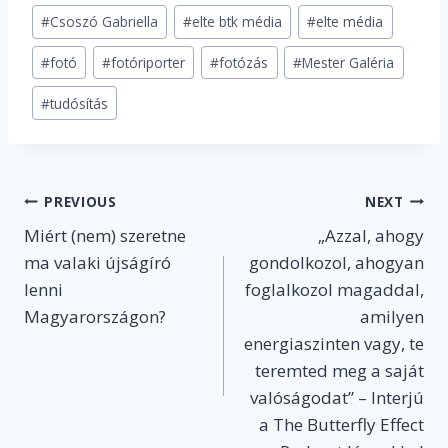
Post
#
Csoszó Gabriella
#
elte btk média
#
elte média
Tags:
#
fotó
#
fotóriporter
#
fotózás
#
Mester Galéria
#
tudósítás
Post
PREVIOUS
NEXT
Miért (nem) szeretne
„Azzal, ahogy
navigation
ma valaki újságíró
gondolkozol, ahogyan
lenni
foglalkozol magaddal,
Magyarországon?
amilyen
energiaszinten vagy, te
teremted meg a saját
valóságodat” – Interjú
a The Butterfly Effect