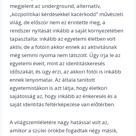
megjelent az underground, alternatív,
„közpolitikai kérdésekkel kacérkodó” művészeti
világ, de először nem ez érintette meg, a
rendszer nyitását inkább a saját környezetében
tapasztalta: inkább az egyetemi életben volt
aktív, de a fotóin akkor ennek az aktivitásnak
még semmi nyoma nem látszott. Úgy írja le az
egyetemi éveit, mint az identitáskeresés
időszakát, és úgy érzi, az akkori fotói is inkább
ennek lenyomatai. Az általa tanított
egyetemistákon is azt látja, hogy életkori
sajátosság az, hogy inkább az énkeresés és a
saját identitás feltérképezése van előtérben.
A világszemléletére nagy hatással volt az,
amikor a szülei örökbe fogadtak négy másik,