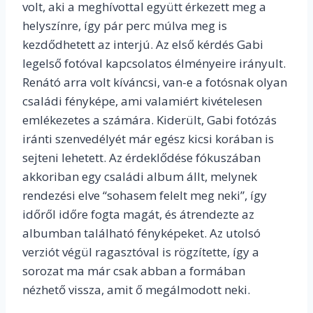
volt, aki a meghívottal együtt érkezett meg a
helyszínre, így pár perc múlva meg is
kezdődhetett az interjú. Az első kérdés Gabi
legelső fotóval kapcsolatos élményeire irányult.
Renátó arra volt kíváncsi, van-e a fotósnak olyan
családi fényképe, ami valamiért kivételesen
emlékezetes a számára. Kiderült, Gabi fotózás
iránti szenvedélyét már egész kicsi korában is
sejteni lehetett. Az érdeklődése fókuszában
akkoriban egy családi album állt, melynek
rendezési elve “sohasem felelt meg neki”, így
időről időre fogta magát, és átrendezte az
albumban található fényképeket. Az utolsó
verziót végül ragasztóval is rögzítette, így a
sorozat ma már csak abban a formában
nézhető vissza, amit ő megálmodott neki.