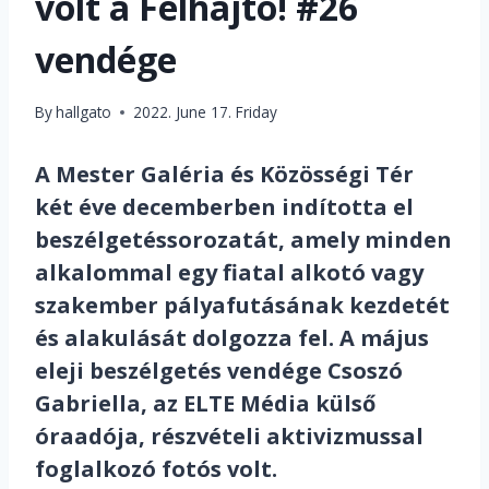
volt a Felhajtó! #26
vendége
By
hallgato
2022. June 17. Friday
A Mester Galéria és Közösségi Tér
két éve decemberben indította el
beszélgetéssorozatát, amely minden
alkalommal egy fiatal alkotó vagy
szakember pályafutásának kezdetét
és alakulását dolgozza fel. A május
eleji beszélgetés vendége Csoszó
Gabriella, az ELTE Média külső
óraadója, részvételi aktivizmussal
foglalkozó fotós volt.