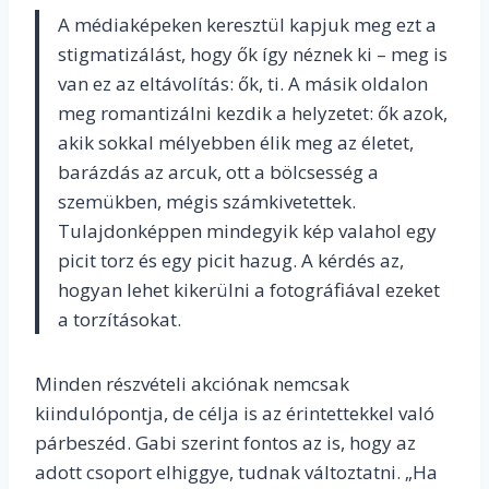
A médiaképeken keresztül kapjuk meg ezt a
stigmatizálást, hogy ők így néznek ki – meg is
van ez az eltávolítás: ők, ti. A másik oldalon
meg romantizálni kezdik a helyzetet: ők azok,
akik sokkal mélyebben élik meg az életet,
barázdás az arcuk, ott a bölcsesség a
szemükben, mégis számkivetettek.
Tulajdonképpen mindegyik kép valahol egy
picit torz és egy picit hazug. A kérdés az,
hogyan lehet kikerülni a fotográfiával ezeket
a torzításokat.
Minden részvételi akciónak nemcsak
kiindulópontja, de célja is az érintettekkel való
párbeszéd. Gabi szerint fontos az is, hogy az
adott csoport elhiggye, tudnak változtatni. „Ha