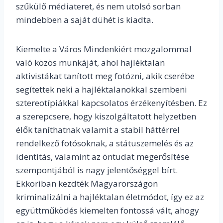
szűkülő médiateret, és nem utolsó sorban
mindebben a saját dühét is kiadta.
Kiemelte a Város Mindenkiért mozgalommal
való közös munkáját, ahol hajléktalan
aktivistákat tanított meg fotózni, akik cserébe
segítettek neki a hajléktalanokkal szembeni
sztereotípiákkal kapcsolatos érzékenyítésben. Ez
a szerepcsere, hogy kiszolgáltatott helyzetben
élők taníthatnak valamit a stabil háttérrel
rendelkező fotósoknak, a státuszemelés és az
identitás, valamint az öntudat megerősítése
szempontjából is nagy jelentőséggel bírt.
Ekkoriban kezdték Magyarországon
kriminalizálni a hajléktalan életmódot, így ez az
együttműködés kiemelten fontossá vált, ahogy