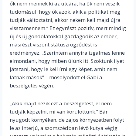
ők nem mennek ki az utcára, ha ők nem veszik
tudomásul, hogy ők azok, akik a politikát meg
tudják változtatni, akkor nekem kell majd újra
visszamennem.” Ez egyrészt pozitív, mert mindig
új és új gondolatokkal gazdagodik az ember,
másrészt viszont státuszrögződést is
eredményez. „Szerintem annyira izgalmas lenne
elmondani, hogy miben ülünk itt. Szoktunk ilyet
játszani, hogy le kell írni egy képet, amit nem
látnak mások” – mosolyodott el Gabi a
beszélgetés végén.
„Akik majd nézik ezt a beszélgetést, el nem
tudják képzelni, mi van körülöttünk.” Bár
nyugodt környéken, de zajos környezetben folyt
le az interjú, a szomszédban lévő kutya végig