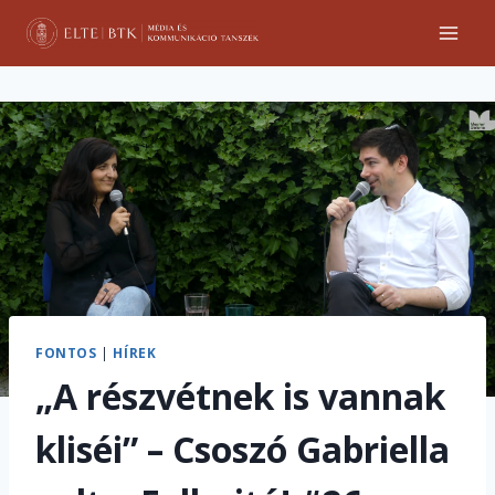
Skip
to
content
FONTOS
|
HÍREK
„A részvétnek is vannak
kliséi” – Csoszó Gabriella