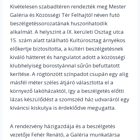
Kivételesen szabadtéren rendezték meg Mester
Galéria és Közösségi Tér Felhajtó! néven futó
beszélgetéssorozatának huszonhatodik
alkalmát. A helyszínt a IX. kerületi Osztag utca
15. szám alatt található Kultúrosztag árnyékos
előkertje biztosította, a kültéri beszélgetésnek
kiváló hátteret és hangulatot adott a közösségi
klubhelyiség borostyánnal sűrűn befuttatott
kerítése. A rögtönzött színpadot csupán egy alig
másfél méter széles átjáró választotta el a
környező lakóházaktól, így a beszélgetés előtti
lázas készülődést a szomszéd ház udvaráról egy
kíváncsi kiskutya is érdeklődve megugatta.
A rendezvény házigazdája és a beszélgetés
vezetője Fehér Renátó, a Galéria munkatársa