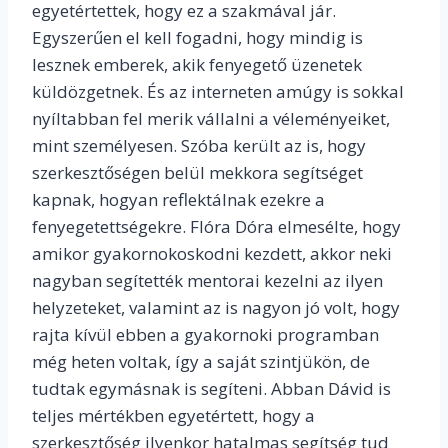
egyetértettek, hogy ez a szakmával jár.
Egyszerűen el kell fogadni, hogy mindig is
lesznek emberek, akik fenyegető üzenetek
küldözgetnek. És az interneten amúgy is sokkal
nyíltabban fel merik vállalni a véleményeiket,
mint személyesen. Szóba került az is, hogy
szerkesztőségen belül mekkora segítséget
kapnak, hogyan reflektálnak ezekre a
fenyegetettségekre. Flóra Dóra elmesélte, hogy
amikor gyakornokoskodni kezdett, akkor neki
nagyban segítették mentorai kezelni az ilyen
helyzeteket, valamint az is nagyon jó volt, hogy
rajta kívül ebben a gyakornoki programban
még heten voltak, így a saját szintjükön, de
tudtak egymásnak is segíteni. Abban Dávid is
teljes mértékben egyetértett, hogy a
szerkesztőség ilyenkor hatalmas segítség tud