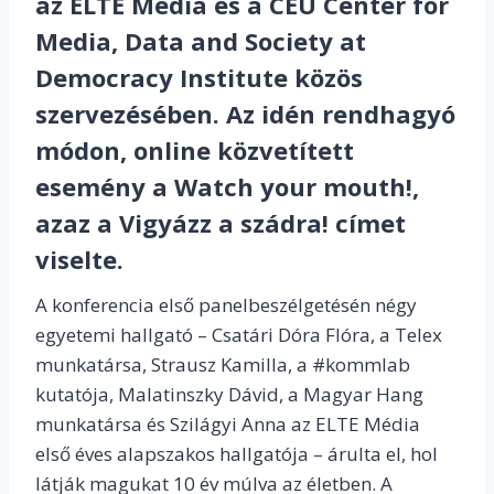
az ELTE Média és a CEU Center for
Media, Data and Society at
Democracy Institute közös
szervezésében. Az idén rendhagyó
módon, online közvetített
esemény a Watch your mouth!,
azaz a Vigyázz a szádra! címet
viselte.
A konferencia első panelbeszélgetésén négy
egyetemi hallgató – Csatári Dóra Flóra, a Telex
munkatársa, Strausz Kamilla, a #kommlab
kutatója, Malatinszky Dávid, a Magyar Hang
munkatársa és Szilágyi Anna az ELTE Média
első éves alapszakos hallgatója – árulta el, hol
látják magukat 10 év múlva az életben. A