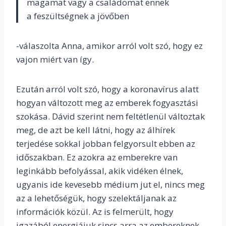
magamat vagy a családomat ennek
a feszültségnek a jövőben
-válaszolta Anna, amikor arról volt szó, hogy ez
vajon miért van így.
Ezután arról volt szó, hogy a koronavírus alatt
hogyan változott meg az emberek fogyasztási
szokása. Dávid szerint nem feltétlenül változtak
meg, de azt be kell látni, hogy az álhírek
terjedése sokkal jobban felgyorsult ebben az
időszakban. Ez azokra az emberekre van
leginkább befolyással, akik vidéken élnek,
ugyanis ide kevesebb médium jut el, nincs meg
az a lehetőségük, hogy szelektáljanak az
információk közül. Az is felmerült, hogy
igazából energiájuk sincs arra az embereknek,