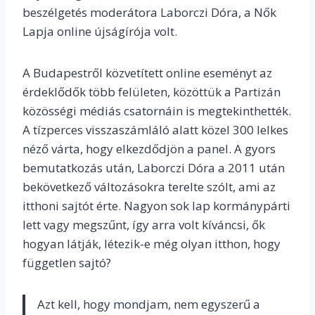
beszélgetés moderátora Laborczi Dóra, a Nők
Lapja online újságírója volt.
A Budapestről közvetített online eseményt az
érdeklődők több felületen, közöttük a Partizán
közösségi médiás csatornáin is megtekinthették.
A tízperces visszaszámláló alatt közel 300 lelkes
néző várta, hogy elkezdődjön a panel. A gyors
bemutatkozás után, Laborczi Dóra a 2011 után
bekövetkező változásokra terelte szólt, ami az
itthoni sajtót érte. Nagyon sok lap kormánypárti
lett vagy megszűnt, így arra volt kíváncsi, ők
hogyan látják, létezik-e még olyan itthon, hogy
független sajtó?
Azt kell, hogy mondjam, nem egyszerű a