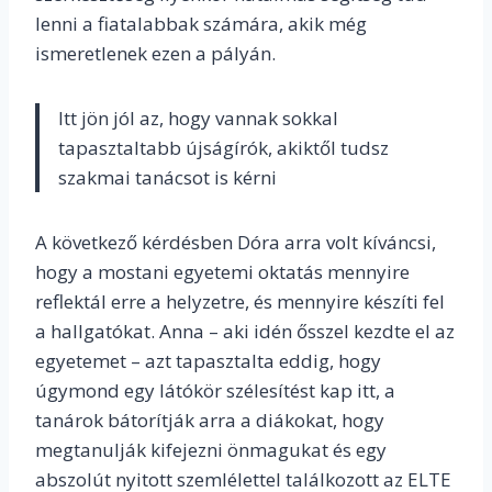
lenni a fiatalabbak számára, akik még
ismeretlenek ezen a pályán.
Itt jön jól az, hogy vannak sokkal
tapasztaltabb újságírók, akiktől tudsz
szakmai tanácsot is kérni
A következő kérdésben Dóra arra volt kíváncsi,
hogy a mostani egyetemi oktatás mennyire
reflektál erre a helyzetre, és mennyire készíti fel
a hallgatókat. Anna – aki idén ősszel kezdte el az
egyetemet – azt tapasztalta eddig, hogy
úgymond egy látókör szélesítést kap itt, a
tanárok bátorítják arra a diákokat, hogy
megtanulják kifejezni önmagukat és egy
abszolút nyitott szemlélettel találkozott az ELTE