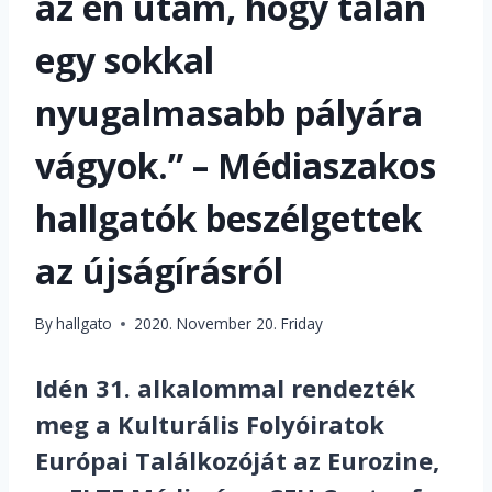
az én utam, hogy talán
egy sokkal
nyugalmasabb pályára
vágyok.” – Médiaszakos
hallgatók beszélgettek
az újságírásról
By
hallgato
2020. November 20. Friday
Idén 31. alkalommal rendezték
meg a Kulturális Folyóiratok
Európai Találkozóját az Eurozine,