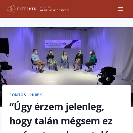
Skip
to
content
FONTOS
|
HÍREK
“Úgy érzem jelenleg,
hogy talán mégsem ez