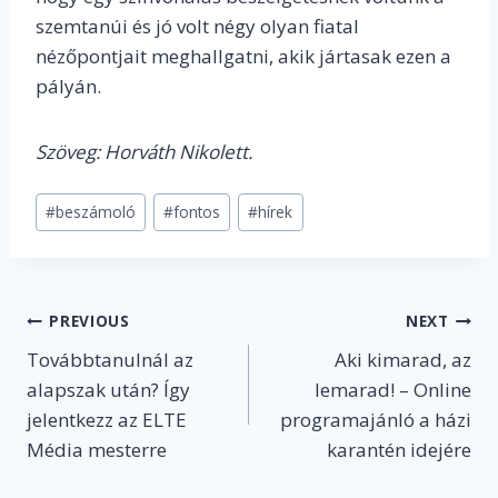
szemtanúi és jó volt négy olyan fiatal
nézőpontjait meghallgatni, akik jártasak ezen a
pályán.
Szöveg: Horváth Nikolett.
Post
#
beszámoló
#
fontos
#
hírek
Tags:
Post
PREVIOUS
NEXT
Továbbtanulnál az
Aki kimarad, az
navigation
alapszak után? Így
lemarad! – Online
jelentkezz az ELTE
programajánló a házi
Média mesterre
karantén idejére