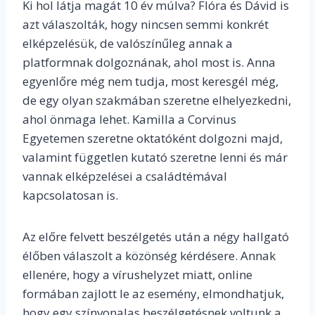
Ki hol látja magát 10 év múlva? Flóra és Dávid is
azt válaszolták, hogy nincsen semmi konkrét
elképzelésük, de valószínűleg annak a
platformnak dolgoznának, ahol most is. Anna
egyenlőre még nem tudja, most keresgél még,
de egy olyan szakmában szeretne elhelyezkedni,
ahol önmaga lehet. Kamilla a Corvinus
Egyetemen szeretne oktatóként dolgozni majd,
valamint független kutató szeretne lenni és már
vannak elképzelései a családtémával
kapcsolatosan is.
Az előre felvett beszélgetés után a négy hallgató
élőben válaszolt a közönség kérdésere. Annak
ellenére, hogy a vírushelyzet miatt, online
formában zajlott le az esemény, elmondhatjuk,
hogy egy színvonalas beszélgetésnek voltunk a