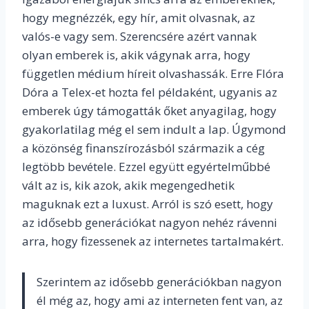
hogy megnézzék, egy hír, amit olvasnak, az
valós-e vagy sem. Szerencsére azért vannak
olyan emberek is, akik vágynak arra, hogy
független médium híreit olvashassák. Erre Flóra
Dóra a Telex-et hozta fel példaként, ugyanis az
emberek úgy támogatták őket anyagilag, hogy
gyakorlatilag még el sem indult a lap. Úgymond
a közönség finanszírozásból származik a cég
legtöbb bevétele. Ezzel együtt egyértelműbbé
vált az is, kik azok, akik megengedhetik
maguknak ezt a luxust. Arról is szó esett, hogy
az idősebb generációkat nagyon nehéz rávenni
arra, hogy fizessenek az internetes tartalmakért.
Szerintem az idősebb generációkban nagyon
él még az, hogy ami az interneten fent van, az