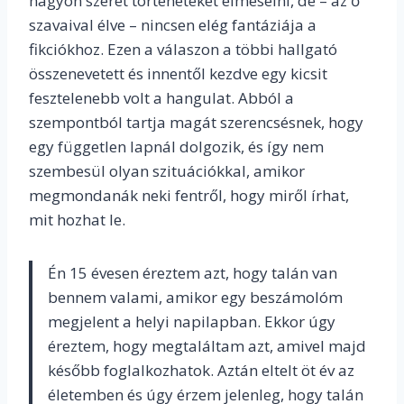
nagyon szeret történeteket elmesélni, de – az ő
szavaival élve – nincsen elég fantáziája a
fikciókhoz. Ezen a válaszon a többi hallgató
összenevetett és innentől kezdve egy kicsit
fesztelenebb volt a hangulat. Abból a
szempontból tartja magát szerencsésnek, hogy
egy független lapnál dolgozik, és így nem
szembesül olyan szituációkkal, amikor
megmondanák neki fentről, hogy miről írhat,
mit hozhat le.
Én 15 évesen éreztem azt, hogy talán van
bennem valami, amikor egy beszámolóm
megjelent a helyi napilapban. Ekkor úgy
éreztem, hogy megtaláltam azt, amivel majd
később foglalkozhatok. Aztán eltelt öt év az
életemben és úgy érzem jelenleg, hogy talán