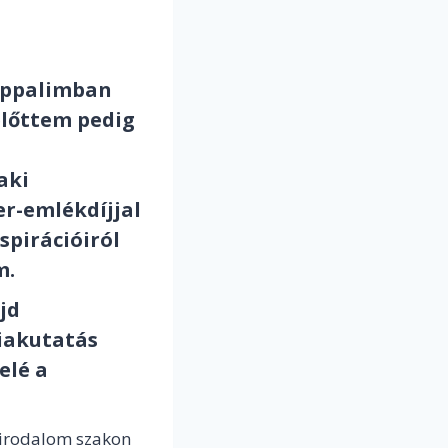
nappalimban
előttem pedig
aki
er-emlékdíjjal
nspirációiról
m.
jd
iakutatás
elé a
s irodalom szakon