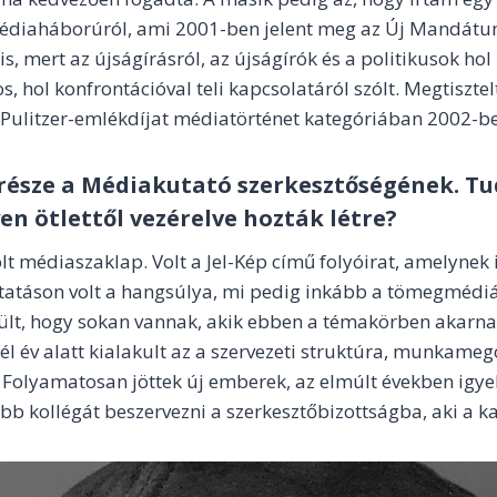
diaháborúról, ami 2001-ben jelent meg az Új Mandátum
 is, mert az újságírásról, az újságírók és a politikusok hol
hol konfrontációval teli kapcsolatáról szólt. Megtisztelt
 Pulitzer-emlékdíjat médiatörténet kategóriában 2002-b
része a Médiakutató szerkesztőségének. Tu
en ötlettől vezérelve hozták létre?
t médiaszaklap. Volt a Jel-Kép című folyóirat, amelynek
táson volt a hangsúlya, mi pedig inkább a tömegmédiá
rült, hogy sokan vannak, akik ebben a témakörben akarnak
él év alatt kialakult az a szervezeti struktúra, munkame
 Folyamatosan jöttek új emberek, az elmúlt években igy
bb kollégát beszervezni a szerkesztőbizottságba, aki a kar