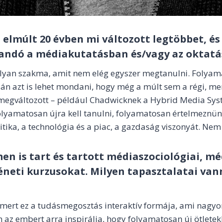
 elmúlt 20 évben mi változott legtöbbet, és
landó a médiakutatásban és/vagy az oktat
lyan szakma, amit nem elég egyszer megtanulni. Folyama
lán azt is lehet mondani, hogy még a múlt sem a régi, me
 megváltozott – például Chadwicknek a Hybrid Media Sy
Folyamatosan újra kell tanulni, folyamatosan értelmeznün
tika, a technológia és a piac, a gazdaság viszonyát. Nem 
n is tart és tartott médiaszociológiai, mé
neti kurzusokat. Milyen tapasztalatai van
, mert ez a tudásmegosztás interaktív formája, ami nagyo
 az embert arra inspirálja, hogy folyamatosan új ötletekke