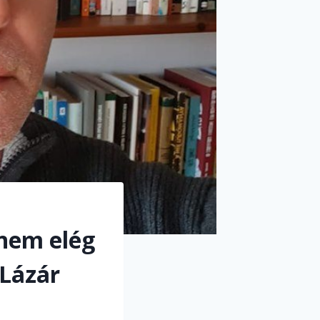
nem elég
-Lázár