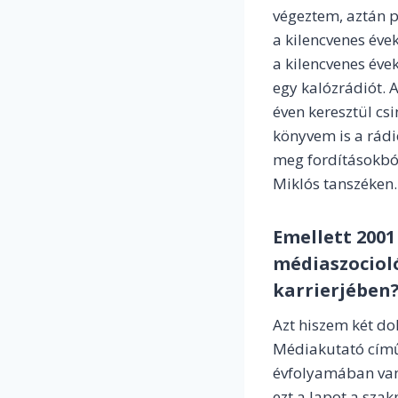
végeztem, aztán p
a kilencvenes éve
a kilencvenes éve
egy kalózrádiót. 
éven keresztül cs
könyvem is a rádi
meg fordításokból
Miklós tanszéken. 
Emellett 2001
médiaszocioló
karrierjében
Azt hiszem két do
Médiakutató című 
évfolyamában van.
ezt a lapot a sza