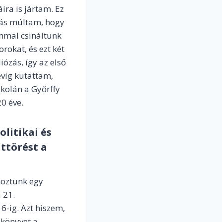
ra is jártam. Ez
diás múltam, hogy
immal csináltunk
rokat, és ezt két
ózás, így az első
évig kutattam,
kolán a Győrffy
20 éve.
litikai és
áttörést a
hoztunk egy
 21.
6-ig. Azt hiszem,
 könyvet a