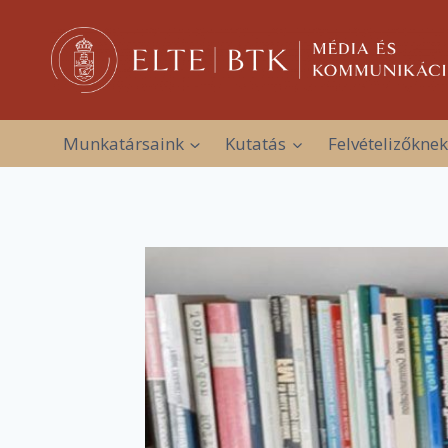
Skip
to
content
Munkatársaink
Kutatás
Felvételizőknek