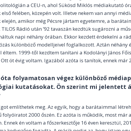
olitológián a CEU-n, ahol Sükösd Miklós médiakutató órái
k első felében, közepén volt. Illetve nekem van annyi mé
k elején, amikor még Pécsre jártam egyetemre, a baráta
A TILOS Rádió után ’92 tavaszán kezdtük sugározni a műso
ináltuk napi néhány órában. Ekkor kezdett érdekelni a rádi
ózás különböző modelljeivel foglalkozott. Aztán néhány 
 éltem. 1999-től kezdtem tanítani a Kodolányi János Főis
Ott öt évig voltam. Igazából azóta is tanítok, ennek már 
 óta folyamatosan végez különböző médiapo
giai kutatásokat. Ön szerint mi jelentett 
?
lgot említhetek meg. Az egyik, hogy a barátaimmal létre
folyóiratot 2000 őszén. Ez azóta is működik, most már a
 Ennek én voltam a főszerkesztője 16 éven keresztül, 201
kma kedvezően fogadta. A másik pedig az, hogy írtam egy