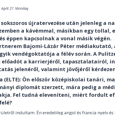
 April 27. Monday
 sokszoros újratervezése után jelenleg a 
ezemben a kávémmal, másikban egy tollal, 
 és éppen kapcsolnak a vonal másik végén.
rtnerem Bajomi-Lázár Péter médiakutató, 
yik vendégoktatója a félév során. A Pulitz
 előadót a karrierjéről, tapasztalatairól, i
atás jelenéről, valamint jövőjéről kérdeze
a (ELTE): Ön először középiskolai tanári, ma
mányi diplomát szerzett, mára pedig a méd
akja. Fel tudná eleveníteni, miért fordult ef
elé?
rületről indultam. Én eredetileg angol és francia nyelv é