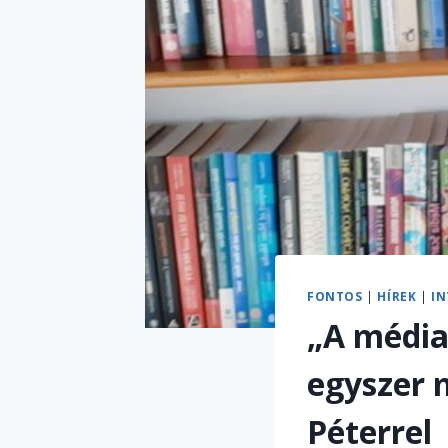
FONTOS
|
HÍREK
|
IN
„A média
egyszer 
Péterrel