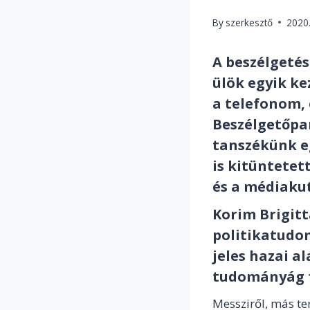
By
szerkesztő
2020.
A beszélgetés
ülök egyik k
a telefonom,
Beszélgetőpa
tanszékünk eg
is kitüntetett
és a médiakut
Korim Brigitt
politikatudo
jeles hazai al
tudományág f
Messziről, más te