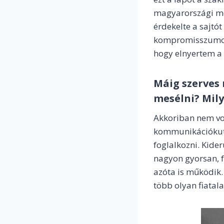
magyarországi mé
érdekelte a sajtót
kompromisszumos, 
hogy elnyertem a
Máig szerves 
mesélni? Mily
Akkoriban nem vol
kommunikációkuta
foglalkozni. Kide
nagyon gyorsan, f
azóta is működik.
több olyan fiatala