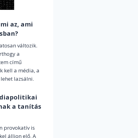
 mi az, ami
ásban?
tosan változik.
rthogy a
stem című
k kell a média, a
lehet lazsálni.
diapolitikai
nak a tanítás
n provokatív is
l álljon elő. A