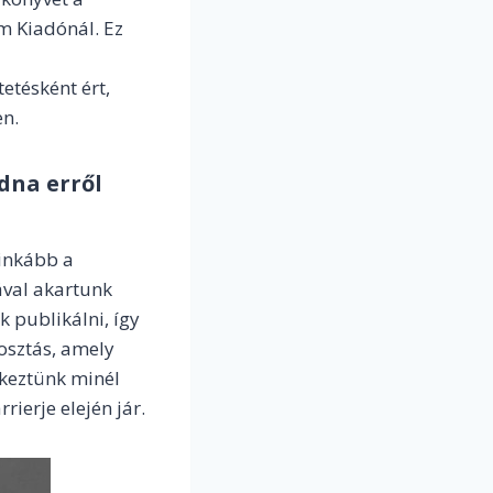
 Kiadónál. Ez
etésként ért,
en.
dna erről
 inkább a
val akartunk
 publikálni, így
gosztás, amely
ekeztünk minél
rierje elején jár.