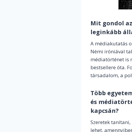
Mit gondol az
leginkább ál
A médiakutatás o
Némi iróniával ta
médiatörténet is
bestsellere óta. 
társadalom, a poli
Több egyeteme
és médiatörté
kapcsán?
Szeretek tanítani
lehet, amennyiben