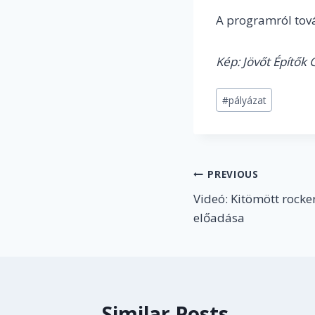
A programról tová
Kép: Jövőt Építők
Post
#
pályázat
Tags:
Post
PREVIOUS
Videó: Kitömött rock
navigation
előadása
Similar Posts