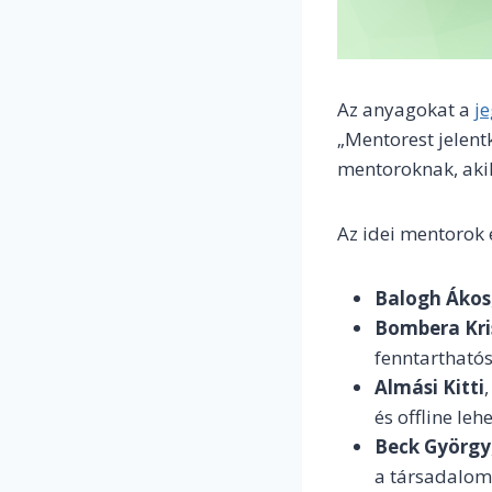
Az anyagokat a
j
„Mentorest jelent
mentoroknak, akik 
Az idei mentorok
Balogh Ákos
Bombera Kri
fenntarthatós
Almási Kitti
és offline leh
Beck György
a társadalom