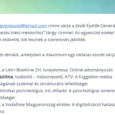
egegyesulet@gmail.com
címre várja a Jövőt Építők Generá
kezés (név) mentorhoz” tárgy címmel. Az egyesület ezeket
eldöntik, kik lesznek a szerencsés jelöltek.
 és témáik, amelyben a maximum egy oldalas esszét várj
, a Libri-Bookline Zrt. tulajdonosa: Online adományozás
sztina
, tudósító – műsorvezető, ATV: A független média
ágának szakmai és strukturális lehetőségei
, klinikai pszichológus, író, előadó: A pszichológiai ismere
etőségei
, a Vodafone Magyarország elnöke: A digitalizáció hatás
ra