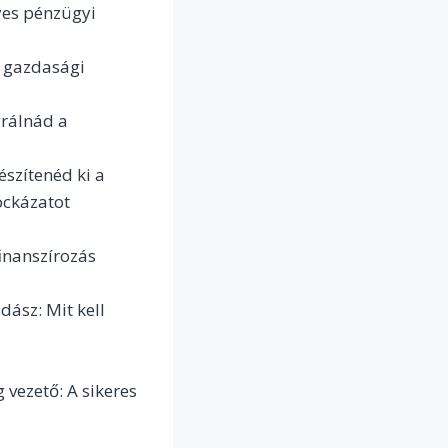
lyes pénzügyi
a gazdasági
grálnád a
észítenéd ki a
kockázatot
inanszírozás
ász: Mit kell
 vezető: A sikeres