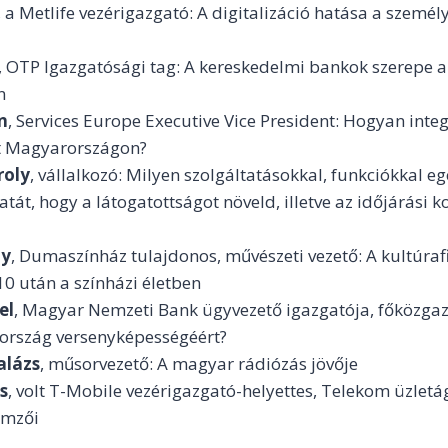
, a Metlife vezérigazgató: A digitalizáció hatása a szemé
a
, OTP Igazgatósági tag: A kereskedelmi bankok szerepe 
n
n
, Services Europe Executive Vice President: Hogyan inte
t Magyarországon?
roly
, vállalkozó: Milyen szolgáltatásokkal, funkciókkal eg
atát, hogy a látogatottságot növeld, illetve az időjárási 
ly
, Dumaszínház tulajdonos, művészeti vezető: A kultúraf
0 után a színházi életben
el
, Magyar Nemzeti Bank ügyvezető igazgatója, főközgazd
ország versenyképességéért?
alázs
, műsorvezető: A magyar rádiózás jövője
s
, volt T-Mobile vezérigazgató-helyettes, Telekom üzletág
lemzői