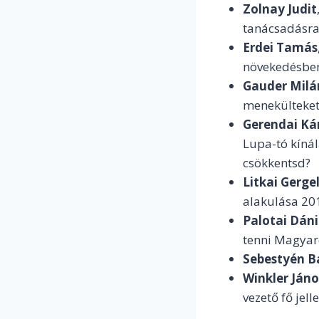
Zolnay Judit
tanácsadásr
Erdei Tamás
növekedésbe
Gauder Milá
menekülteke
Gerendai Ká
Lupa-tó kínál
csökkentsd?
Litkai Gerge
alakulása 201
Palotai Dáni
tenni Magyar
Sebestyén B
Winkler Jáno
vezető fő jel