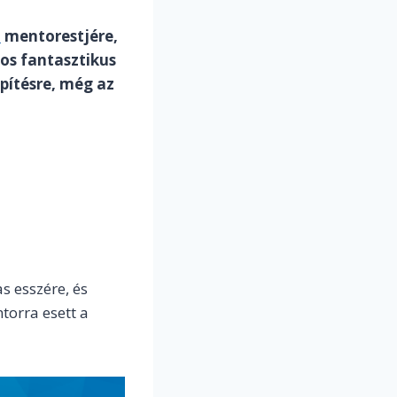
t
mentorestjére,
gos fantasztikus
pítésre, még az
s esszére, és
torra esett a