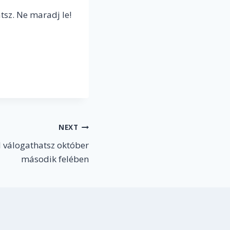
atsz. Ne maradj le!
NEXT
 válogathatsz október
második felében