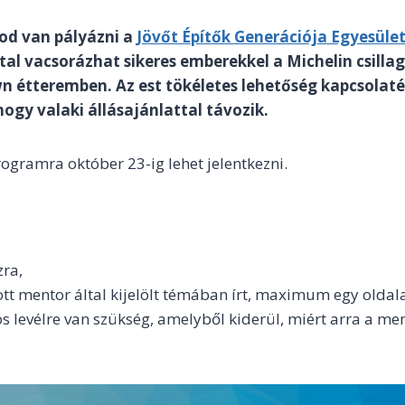
pod van pályázni a
Jövőt Építők Generációja Egyesüle
atal vacsorázhat sikeres emberekkel a Michelin csilla
 étteremben. Az est tökéletes lehetőség kapcsolaté
hogy valaki állásajánlattal távozik.
ogramra október 23-ig lehet jelentkezni.
zra,
ott mentor által kijelölt témában írt, maximum egy oldala
s levélre van szükség, amelyből kiderül, miért arra a men