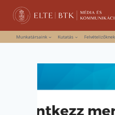
Skip
to
content
Munkatársaink
Kutatás
Felvételizőknek