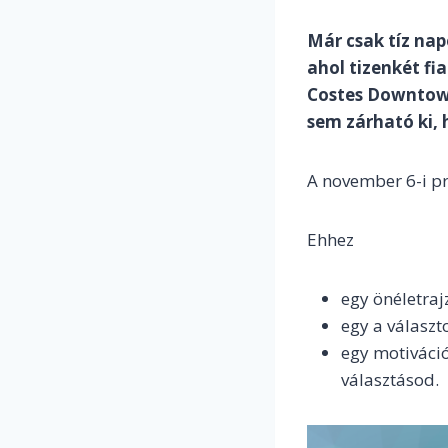
Már csak tíz na
ahol tizenkét fi
Costes Downtown
sem zárható ki, 
A november 6-i pr
Ehhez
egy önéletraj
egy a választ
egy motiváció
választásod.