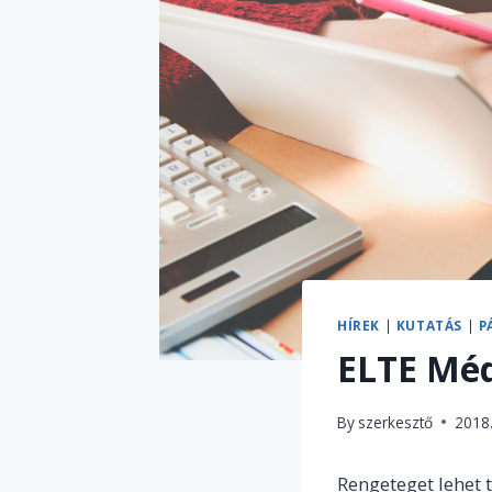
HÍREK
|
KUTATÁS
|
P
ELTE Méd
By
szerkesztő
2018
Rengeteget lehet 