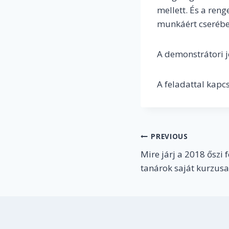
mellett. És a reng
munkáért cserébe 
A demonstrátori j
A feladattal kapc
Post
PREVIOUS
Mire járj a 2018 őszi
navigation
tanárok saját kurzusa