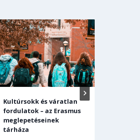
Kultúrsokk és váratlan
Olvass
fordulatok – az Erasmus
Média 
meglepetéseinek
Budape
tárháza
By
szerkes
2018. Marc