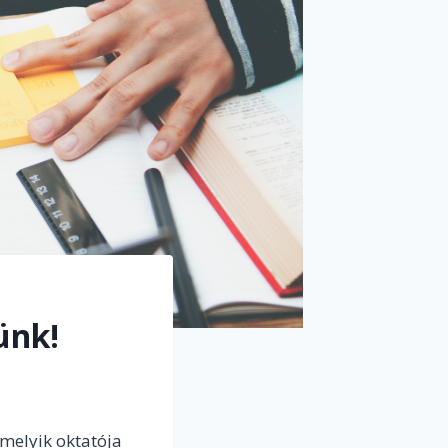
ünk!
amelyik oktatója