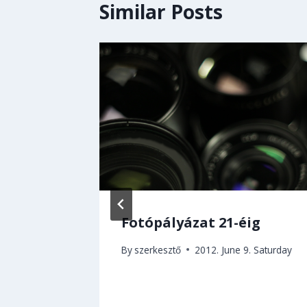
Similar Posts
ire
Fotópályázat 21-éig
j oda,
By
szerkesztő
2012. June 9. Saturday
szülsz!
7. Friday