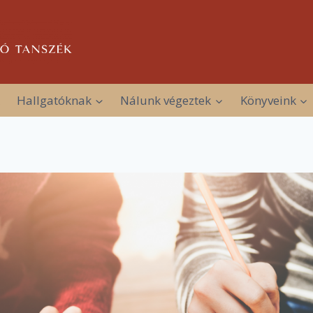
Hallgatóknak
Nálunk végeztek
Könyveink