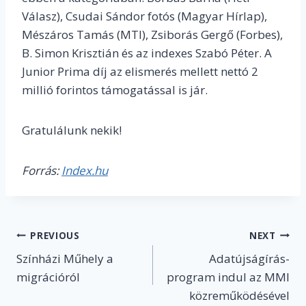
Válasz), Csudai Sándor fotós (Magyar Hírlap),
Mészáros Tamás (MTI), Zsiborás Gergő (Forbes),
B. Simon Krisztián és az indexes Szabó Péter. A
Junior Prima díj az elismerés mellett nettó 2
millió forintos támogatással is jár.
Gratulálunk nekik!
Forrás:
Index.hu
Post
PREVIOUS
NEXT
Színházi Műhely a
Adatújságírás-
navigation
migrációról
program indul az MMI
közreműködésével