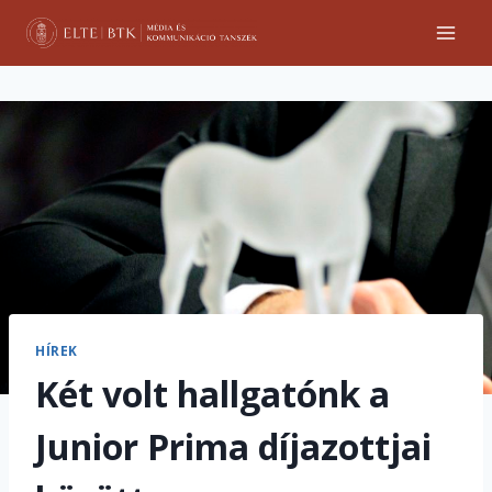
Skip
to
content
HÍREK
Két volt hallgatónk a
Junior Prima díjazottjai