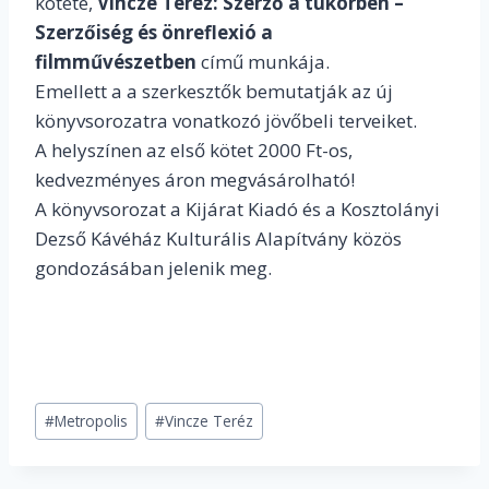
kötete,
Vincze Teréz: Szerző a tükörben –
Szerzőiség és önreflexió a
filmművészetben
című munkája.
Emellett a a szerkesztők bemutatják az új
könyvsorozatra vonatkozó jövőbeli terveiket.
A helyszínen az első kötet 2000 Ft-os,
kedvezményes áron megvásárolható!
A könyvsorozat a Kijárat Kiadó és a Kosztolányi
Dezső Kávéház Kulturális Alapítvány közös
gondozásában jelenik meg.
Post
#
Metropolis
#
Vincze Teréz
Tags: