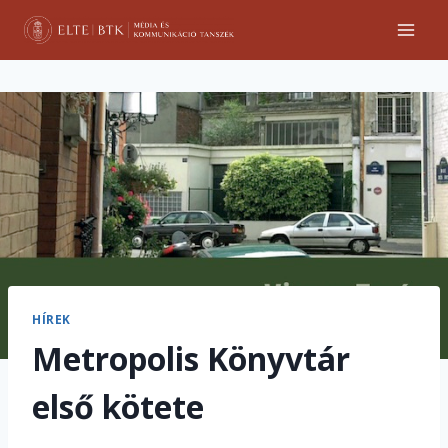
Skip
to
content
HÍREK
Metropolis Könyvtár
első kötete