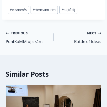
Post
#
elismerés
#
Hermann Irén
#
sajtódíj
Tags:
Post
PREVIOUS
NEXT
PontKoMM új szám
Battle of Ideas
navigation
Similar Posts