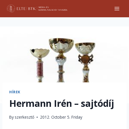
Skip
to
content
HÍREK
Hermann Irén – sajtódíj
By
szerkesztő
2012. October 5. Friday