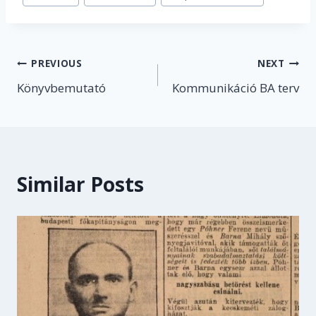
Tags:
Post
PREVIOUS
NEXT
Könyvbemutató
Kommunikáció BA terv
navigation
Similar Posts