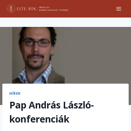
Skip
to
content
HÍREK
Pap András László-
konferenciák