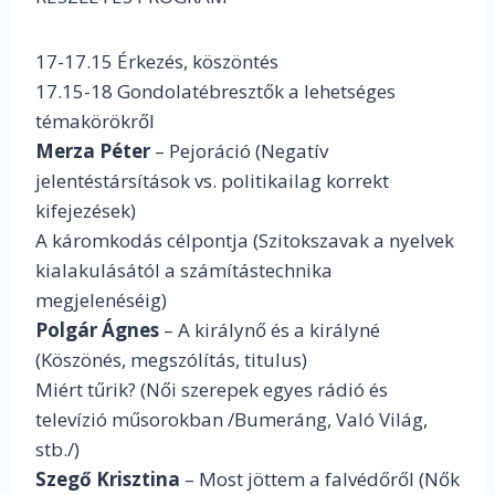
17-17.15 Érkezés, köszöntés
17.15-18 Gondolatébresztők a lehetséges
témakörökről
Merza Péter
– Pejoráció (Negatív
jelentéstársítások vs. politikailag korrekt
kifejezések)
A káromkodás célpontja (Szitokszavak a nyelvek
kialakulásától a számítástechnika
megjelenéséig)
Polgár Ágnes
– A királynő és a királyné
(Köszönés, megszólítás, titulus)
Miért tűrik? (Női szerepek egyes rádió és
televízió műsorokban /Bumeráng, Való Világ,
stb./)
Szegő Krisztina
– Most jöttem a falvédőről (Nők