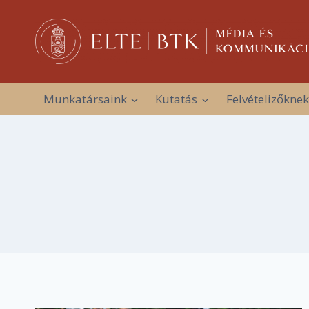
Skip
to
content
Munkatársaink
Kutatás
Felvételizőknek