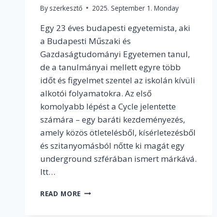
By
szerkesztő
2025. September 1. Monday
Egy 23 éves budapesti egyetemista, aki
a Budapesti Műszaki és
Gazdaságtudományi Egyetemen tanul,
de a tanulmányai mellett egyre több
időt és figyelmet szentel az iskolán kívüli
alkotói folyamatokra. Az első
komolyabb lépést a Cycle jelentette
számára – egy baráti kezdeményezés,
amely közös ötletelésből, kísérletezésből
és szitanyomásból nőtte ki magát egy
underground szférában ismert márkává.
Itt…
INTERJÚ
READ MORE
VÁLYI
MILÁNNAL,