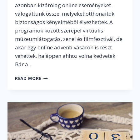
azonban kizárólag online eseményeket
válogattunk össze, melyeket otthonaitok
biztonságos kényelméből élvezhettek. A
programok között szerepel virtuális
múzeumlátogatás, zenei és filmfesztivál, de
akár egy online adventi vásáron is részt
vehettek, ha éppen ahhoz volna kedvetek.
Bár a…
AKI
READ MORE
KIMARAD,
AZ
LEMARAD!
–
ONLINE
PROGRAMAJÁNLÓ
A
HÁZI
KARANTÉN