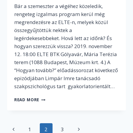
Bár a szemeszter a végéhez közeledik,
rengeteg izgalmas program kerül még
megrendezésre az ELTE-n, melyek közül
összegyűjtöttük nektek a
legérdekesebbeket. Hová lett az időnk? És
hogyan szerezzük vissza? 2019. november
12. 18:00 ELTE BTK Gólyavár, Mária Terézia
terem (1088 Budapest, Múzeum krt. 4.) A
“Hogyan tovább?” előadássorozat következő
epizódjában Limpár Imre tanácsadó
szakpszichológus tart gyakorlatorientált…
AJÁNLUNK
READ MORE
NÉHÁNY
SZUPER
PROGRAMOT
A
Page
Previous
1
2
3
Next
SZEMESZTER