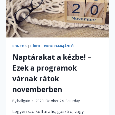
IDEJÉRE
FONTOS
|
HÍREK
|
PROGRAMAJÁNLÓ
Naptárakat a kézbe! –
Ezek a programok
várnak rátok
novemberben
By
hallgato
2020. October 24. Saturday
Legyen szó kulturális, gasztro, vagy