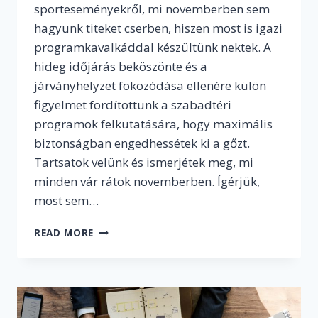
sporteseményekről, mi novemberben sem
hagyunk titeket cserben, hiszen most is igazi
programkavalkáddal készültünk nektek. A
hideg időjárás beköszönte és a
járványhelyzet fokozódása ellenére külön
figyelmet fordítottunk a szabadtéri
programok felkutatására, hogy maximális
biztonságban engedhessétek ki a gőzt.
Tartsatok velünk és ismerjétek meg, mi
minden vár rátok novemberben. Ígérjük,
most sem…
NAPTÁRAKAT
READ MORE
A
KÉZBE!
–
EZEK
A