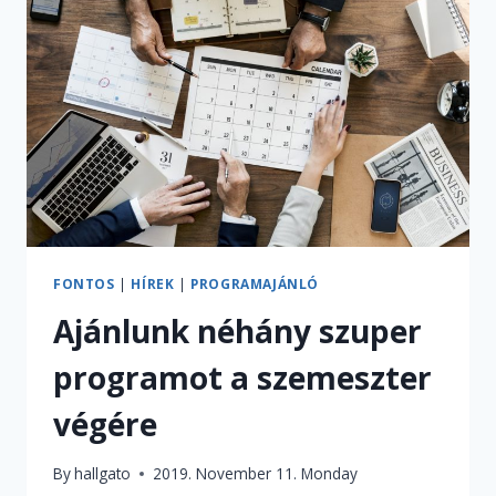
PROGRAMOK
VÁRNAK
RÁTOK
NOVEMBERBEN
FONTOS
|
HÍREK
|
PROGRAMAJÁNLÓ
Ajánlunk néhány szuper
programot a szemeszter
végére
By
hallgato
2019. November 11. Monday