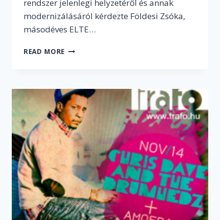
rendszer jelenlegi helyzetéről és annak
modernizálásáról kérdezte Földesi Zsóka,
másodéves ELTE…
MENNYIRE
READ MORE
KAP
SZABAD
KEZET
EGY
MŰVÉSZTANÁR
MA
MAGYARORSZÁGON?
–
TÖBBEK
KÖZT
ERRŐL
IS
KÉRDEZTÜK
WILHELM
MÓNIKÁT,
EGYKORI