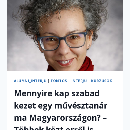
ÉRINTÉSÉVEL,
HOGY
NAGYON
KRITIKÁTLANUL
BESZÉLNEK
RÓLA
AZ
EMBEREK”
–
INTERJÚ
SZIGETHY
GABRIELLÁVAL
ALUMNI_INTERJU
|
FONTOS
|
INTERJÚ
|
KURZUSOK
Mennyire kap szabad
kezet egy művésztanár
ma Magyarországon? –
Többek közt erről is