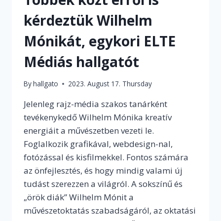
kérdeztük Wilhelm
Mónikát, egykori ELTE
Médiás hallgatót
By
hallgato
2023. August 17. Thursday
Jelenleg rajz-média szakos tanárként
tevékenykedő Wilhelm Mónika kreatív
energiáit a művészetben vezeti le.
Foglalkozik grafikával, webdesign-nal,
fotózással és kisfilmekkel. Fontos számára
az önfejlesztés, és hogy mindig valami új
tudást szerezzen a világról. A sokszínű és
„örök diák” Wilhelm Mónit a
művészetoktatás szabadságáról, az oktatási