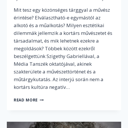
Mit tesz egy közönséges tárggyal a művész
érintése? Elválasztható-e egymástól az
alkotó és a műalkotás? Milyen esztétikai
dilemmák jellemzik a kortárs művészetet és
társadalmat, és mik lehetnek ezekre a
megoldások? Többek között ezekről
beszélgettünk Szigethy Gabriellával, a
Média Tanszék oktatójával, akinek
szakterülete a művészettörténet és a
műtárgykutatás. Az interjú során nem a
kortárs kultúra negatív…
„A
READ MORE
LEGNAGYOBB
BAJ
A
MŰVÉSZ