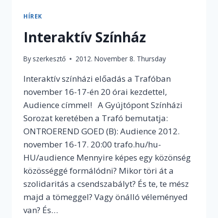
ELTE
MÉDIÁS
HÍREK
HALLGATÓT
Interaktív Színház
By
szerkesztő
2012. November 8. Thursday
Interaktív színházi előadás a Trafóban
november 16-17-én 20 órai kezdettel,
Audience címmel! A Gyújtópont Színházi
Sorozat keretében a Trafó bemutatja:
ONTROEREND GOED (B): Audience 2012.
november 16-17. 20:00 trafo.hu/hu-
HU/audience Mennyire képes egy közönség
közösséggé formálódni? Mikor töri át a
szolidaritás a csendszabályt? És te, te mész
majd a tömeggel? Vagy önálló véleményed
van? És…