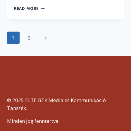
INTERAKTÍV
READ MORE
SZÍNHÁZ
Page
1
2
Next
navigation
Page
© 2025 ELTE BTK Média és Kommunikáció
Tanszék.
Minden jog fenntartva.