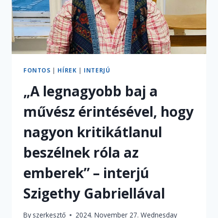
FONTOS
|
HÍREK
|
INTERJÚ
„A legnagyobb baj a
művész érintésével, hogy
nagyon kritikátlanul
beszélnek róla az
emberek” – interjú
Szigethy Gabriellával
By
szerkesztő
2024. November 27. Wednesday