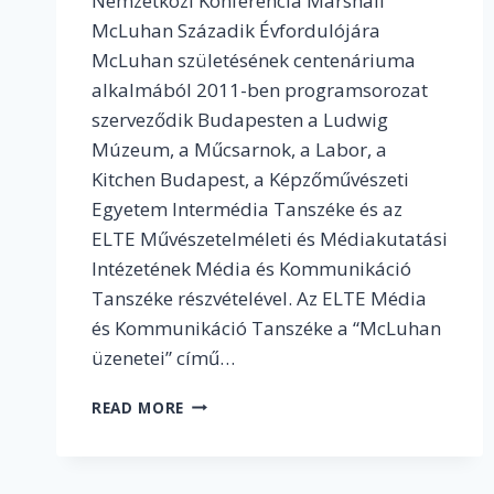
Nemzetközi Konferencia Marshall
McLuhan Századik Évfordulójára
McLuhan születésének centenáriuma
alkalmából 2011-ben programsorozat
szerveződik Budapesten a Ludwig
Múzeum, a Műcsarnok, a Labor, a
Kitchen Budapest, a Képzőművészeti
Egyetem Intermédia Tanszéke és az
ELTE Művészetelméleti és Médiakutatási
Intézetének Média és Kommunikáció
Tanszéke részvételével. Az ELTE Média
és Kommunikáció Tanszéke a “McLuhan
üzenetei” című…
MCLUHAN
READ MORE
ÜZENETEI