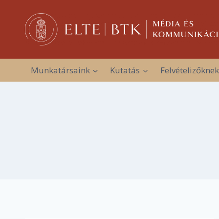
Skip
to
content
Munkatársaink
Kutatás
Felvételizőknek