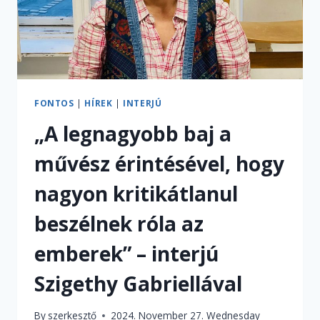
FONTOS
|
HÍREK
|
INTERJÚ
„A legnagyobb baj a
művész érintésével, hogy
nagyon kritikátlanul
beszélnek róla az
emberek” – interjú
Szigethy Gabriellával
By
szerkesztő
2024. November 27. Wednesday