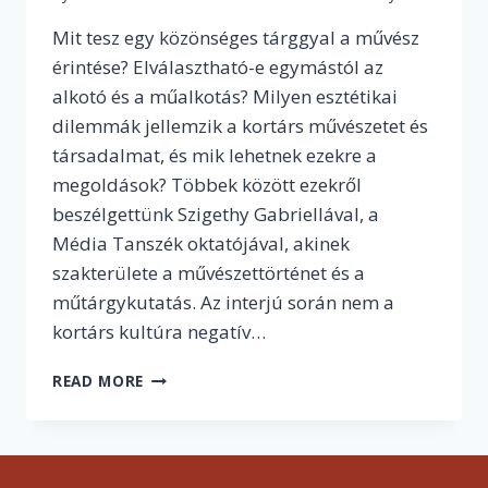
Mit tesz egy közönséges tárggyal a művész
érintése? Elválasztható-e egymástól az
alkotó és a műalkotás? Milyen esztétikai
dilemmák jellemzik a kortárs művészetet és
társadalmat, és mik lehetnek ezekre a
megoldások? Többek között ezekről
beszélgettünk Szigethy Gabriellával, a
Média Tanszék oktatójával, akinek
szakterülete a művészettörténet és a
műtárgykutatás. Az interjú során nem a
kortárs kultúra negatív…
„A
READ MORE
LEGNAGYOBB
BAJ
A
MŰVÉSZ