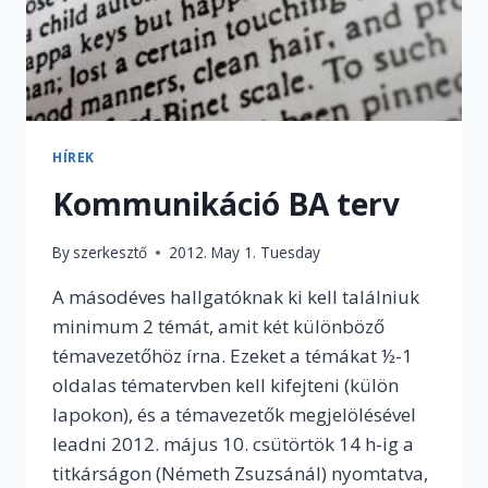
HÍREK
Kommunikáció BA terv
By
szerkesztő
2012. May 1. Tuesday
A másodéves hallgatóknak ki kell találniuk
minimum 2 témát, amit két különböző
témavezetőhöz írna. Ezeket a témákat ½-1
oldalas tématervben kell kifejteni (külön
lapokon), és a témavezetők megjelölésével
leadni 2012. május 10. csütörtök 14 h-ig a
titkárságon (Németh Zsuzsánál) nyomtatva,