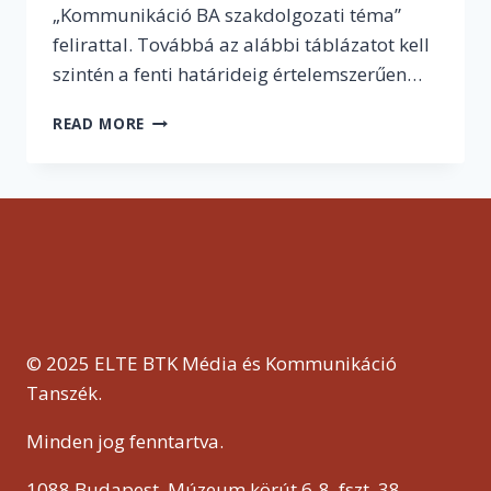
„Kommunikáció BA szakdolgozati téma”
felirattal. Továbbá az alábbi táblázatot kell
szintén a fenti határideig értelemszerűen…
KOMMUNIKÁCIÓ
READ MORE
BA
TERV
© 2025 ELTE BTK Média és Kommunikáció
Tanszék.
Minden jog fenntartva.
1088 Budapest, Múzeum körút 6-8, fszt. 38.