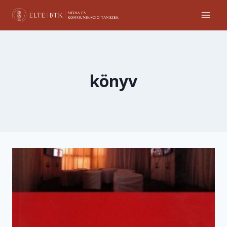
Skip
to
content
könyv