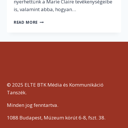
nyerhettünk a Marie Claire tevékenységeibe
is, valamint abba, hogyan…
„A
READ MORE
NEM
VÁSÁRLÁS
MINDIG
JOBB,
MINT
A
VÁSÁRLÁS.”
–
INTERJÚ
BOBÁK
© 2025 ELTE BTK Média és Kommunikáció
SZILVIVEL,
Tanszék.
A
MARIE
Minden jog fenntartva.
CLAIRE
GO
1088 Budapest, Múzeum körút 6-8, fszt. 38.
GREEN!
KAMPÁNY