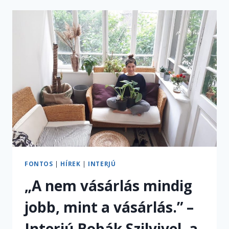
HAZAI
INFLUENCEREKKEL
ÉS
ELISMERT
SZAKMABELIEKKEL
TALÁLKOZHATTOK
A
ZÖLD7-
EN
FONTOS
|
HÍREK
|
INTERJÚ
„A nem vásárlás mindig
jobb, mint a vásárlás.” –
Interjú Bobák Szilvivel, a