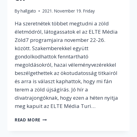
By
hallgato
2021. November 19. Friday
Ha szeretnétek többet megtudni a zöld
életmódról, látogassatok el az ELTE Média
Zöld7 programjaira november 22-26.
között. Szakemberekkel együtt
gondolkodhattok fenntartható
megoldásokról, hazai véleményvezérekkel
beszélgethettek az ökotudatosság titkairól
és arra is választ kaphattok, hogy mi fán
terem a zöld újságírás. Jó hír a
divatrajongóknak, hogy ezen a héten nyitja
meg kapuit az ELTE Média Turi…
BESZÉLGESSÜNK
READ MORE
A
FENNTARTHATÓSÁGRÓL!