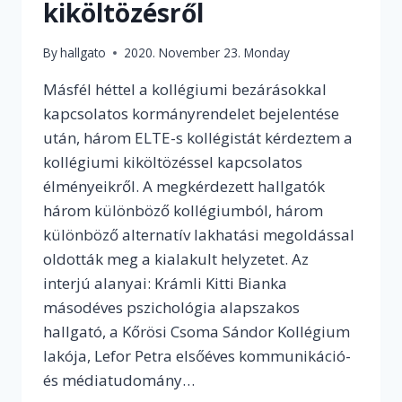
kiköltözésről
By
hallgato
2020. November 23. Monday
Másfél héttel a kollégiumi bezárásokkal
kapcsolatos kormányrendelet bejelentése
után, három ELTE-s kollégistát kérdeztem a
kollégiumi kiköltözéssel kapcsolatos
élményeikről. A megkérdezett hallgatók
három különböző kollégiumból, három
különböző alternatív lakhatási megoldással
oldották meg a kialakult helyzetet. Az
interjú alanyai: Krámli Kitti Bianka
másodéves pszichológia alapszakos
hallgató, a Kőrösi Csoma Sándor Kollégium
lakója, Lefor Petra elsőéves kommunikáció-
és médiatudomány…