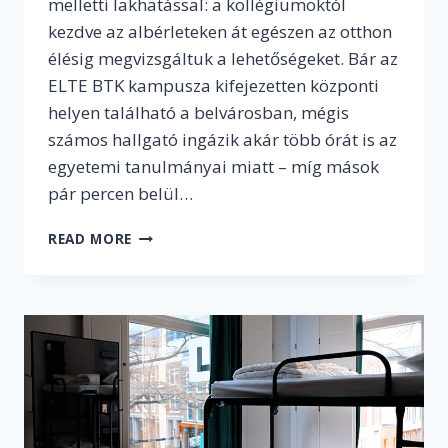
melletti lakhatással: a kollégiumoktól
kezdve az albérleteken át egészen az otthon
élésig megvizsgáltuk a lehetőségeket. Bár az
ELTE BTK kampusza kifejezetten központi
helyen található a belvárosban, mégis
számos hallgató ingázik akár több órát is az
egyetemi tanulmányai miatt – míg mások
pár percen belül…
KOLLÉGIUM,
READ MORE
ALBÉRLET,
SZÜLŐHÁZ
–
A
HALLGATÓK
LAKHATÁSI
VÁLASZTÉKA
BUDAPESTEN