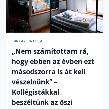
FONTOS
|
INTERJÚ
„Nem számítottam rá,
hogy ebben az évben ezt
másodszorra is át kell
vészelnünk” –
Kollégistákkal
beszéltünk az őszi