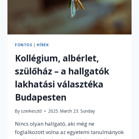
FONTOS
|
HÍREK
Kollégium, albérlet,
szülőház – a hallgatók
lakhatási választéka
Budapesten
By
szerkesztő
2025. March 23. Sunday
Nincs olyan hallgató, aki még ne
foglalkozott volna az egyetemi tanulmányok