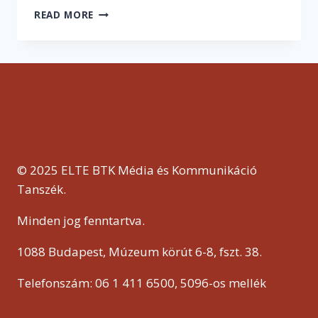
„NEM
READ MORE
SZÁMÍTOTTAM
RÁ,
HOGY
EBBEN
AZ
ÉVBEN
EZT
MÁSODSZORRA
IS
ÁT
© 2025 ELTE BTK Média és Kommunikáció
KELL
Tanszék.
VÉSZELNÜNK”
–
Minden jog fenntartva.
KOLLÉGISTÁKKAL
BESZÉLTÜNK
1088 Budapest, Múzeum körút 6-8, fszt. 38.
AZ
ŐSZI
KIKÖLTÖZÉSRŐL
Telefonszám: 06 1 411 6500, 5096-os mellék