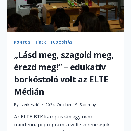
FONTOS
|
HÍREK
|
TUDÓSÍTÁS
„Lásd meg, szagold meg,
érezd meg!” – edukatív
borkóstoló volt az ELTE
Médián
By
szerkesztő
2024. October 19. Saturday
Az ELTE BTK kampuszán egy nem
mindennapi programra volt szerencséjük