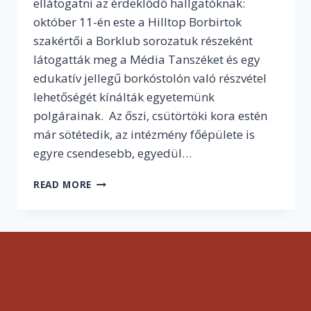
ellátogatni az érdeklődő hallgatóknak:
október 11-én este a Hilltop Borbirtok
szakértői a Borklub sorozatuk részeként
látogatták meg a Média Tanszéket és egy
edukatív jellegű borkóstolón való részvétel
lehetőségét kínálták egyetemünk
polgárainak. Az őszi, csütörtöki kora estén
már sötétedik, az intézmény főépülete is
egyre csendesebb, egyedül…
„LÁSD
READ MORE
MEG,
SZAGOLD
MEG,
ÉREZD
MEG!”
–
EDUKATÍV
BORKÓSTOLÓ