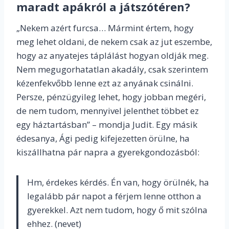
maradt apákról a játszótéren?
„Nekem azért furcsa… Mármint értem, hogy
meg lehet oldani, de nekem csak az jut eszembe,
hogy az anyatejes táplálást hogyan oldják meg.
Nem megugorhatatlan akadály, csak szerintem
kézenfekvőbb lenne ezt az anyának csinálni.
Persze, pénzügyileg lehet, hogy jobban megéri,
de nem tudom, mennyivel jelenthet többet ez
egy háztartásban” – mondja Judit. Egy másik
édesanya, Ági pedig kifejezetten örülne, ha
kiszállhatna pár napra a gyerekgondozásból:
Hm, érdekes kérdés. Én van, hogy örülnék, ha
legalább pár napot a férjem lenne otthon a
gyerekkel. Azt nem tudom, hogy ő mit szólna
ehhez. (nevet)