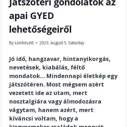
Játszótéri gondolatok az
apai GYED
lehetőségeiről
By
szerkesztő
2023. August 5. Saturday
Jó idő, hangzavar, hintanyikorgás,
nevetések, kiabálás, féltő
mondatok… Mindennapi életkép egy
játszótéren. Most mégsem azért
vezetett ide
az
utam, mert
nosztalgiára vagy álmodozásra
vágytam, hanem azért, mert
kíváncsi voltam, hogy a
kisgyermekes családok mennyit