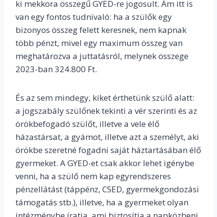
ki mekkora összegű GYED-re jogosult. Ám itt is
van egy fontos tudnivaló: ha a szülők egy
bizonyos összeg felett keresnek, nem kapnak
több pénzt, mivel egy maximum összeg van
meghatározva a juttatásról, melynek összege
2023-ban 324.800 Ft.
És az sem mindegy, kiket érthetünk szülő alatt:
a jogszabály szülőnek tekinti a vér szerinti és az
örökbefogadó szülőt, illetve a vele élő
házastársat, a gyámot, illetve azt a személyt, aki
örökbe szeretné fogadni saját háztartásában élő
gyermeket. A GYED-et csak akkor lehet igénybe
venni, ha a szülő nem kap egyrendszeres
pénzellátást (táppénz, CSED, gyermekgondozási
támogatás stb.), illetve, ha a gyermeket olyan
intézménybe íratja, ami biztosítja a napközbeni