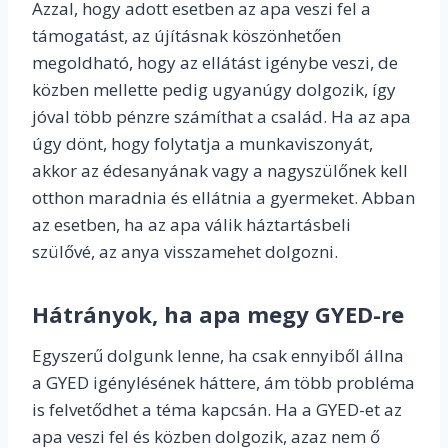
Azzal, hogy adott esetben az apa veszi fel a
támogatást, az újításnak köszönhetően
megoldható, hogy az ellátást igénybe veszi, de
közben mellette pedig ugyanúgy dolgozik, így
jóval több pénzre számíthat a család. Ha az apa
úgy dönt, hogy folytatja a munkaviszonyát,
akkor az édesanyának vagy a nagyszülőnek kell
otthon maradnia és ellátnia a gyermeket. Abban
az esetben, ha az apa válik háztartásbeli
szülővé, az anya visszamehet dolgozni.
Hátrányok, ha apa megy GYED-re
Egyszerű dolgunk lenne, ha csak ennyiből állna
a GYED igénylésének háttere, ám több probléma
is felvetődhet a téma kapcsán. Ha a GYED-et az
apa veszi fel és közben dolgozik, azaz nem ő