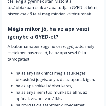
t fél évig a gyermek után, viszont a
továbbiakban csak az apa tudja a GYED-et kérni,
hiszen csak ő felel meg minden kritériumnak.
Mégis mikor jó, ha az apa veszi
igénybe a GYED-et?
A babamamapenzugy.hu összegyűjtötte, mely
esetekben hasznos jó, ha az apa veszi fel a
támogatást:
ha az anyának nincs meg a szükséges
biztosítási jogviszonya, de az apának igen,
ha az apa sokkal többet keres,
ha az anya nem tud munkába állni, az
apának viszont van állása,
ha rövid távra szeretnénk jövedelmet