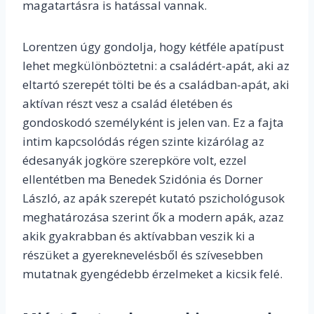
magatartásra is hatással vannak.
Lorentzen úgy gondolja, hogy kétféle apatípust
lehet megkülönböztetni: a családért-apát, aki az
eltartó szerepét tölti be és a családban-apát, aki
aktívan részt vesz a család életében és
gondoskodó személyként is jelen van. Ez a fajta
intim kapcsolódás régen szinte kizárólag az
édesanyák jogköre szerepköre volt, ezzel
ellentétben ma Benedek Szidónia és Dorner
László, az apák szerepét kutató pszichológusok
meghatározása szerint ők a modern apák, azaz
akik gyakrabban és aktívabban veszik ki a
részüket a gyereknevelésből és szívesebben
mutatnak gyengédebb érzelmeket a kicsik felé.