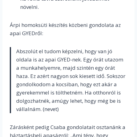
növelni.
Árpi homoksüti készítés közbeni gondolata az
apai GYEDről:
Abszolút el tudom képzelni, hogy van jó
oldala is az apai GYED-nek. Egy órát utazom
a munkahelyemre, majd szintén egy órát
haza. Ez azért nagyon sok kiesett idő. Sokszor
gondolkodom a kocsiban, hogy ezt akár a
gyerekemmel is tölthetném. Ha otthonról is
dolgozhatnék, amúgy lehet, hogy még be is
vállalnám. (nevet)
Zárásként pedig Csaba gondolatait osztanánk a
háztartásbeli apaságról: „Ami tény, hogy