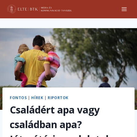
Skip
to
content
FONTOS
|
HÍREK
|
RIPORTOK
Családért apa vagy
családban apa?