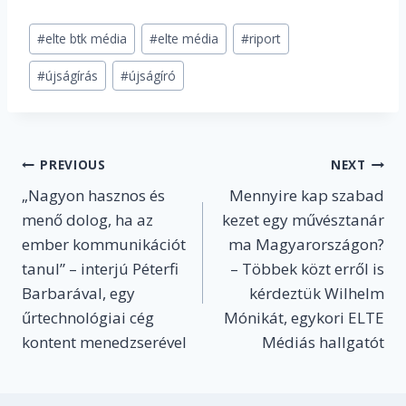
Post
#
elte btk média
#
elte média
#
riport
Tags:
#
újságírás
#
újságíró
Post
PREVIOUS
NEXT
„Nagyon hasznos és
Mennyire kap szabad
navigation
menő dolog, ha az
kezet egy művésztanár
ember kommunikációt
ma Magyarországon?
tanul” – interjú Péterfi
– Többek közt erről is
Barbarával, egy
kérdeztük Wilhelm
űrtechnológiai cég
Mónikát, egykori ELTE
kontent menedzserével
Médiás hallgatót