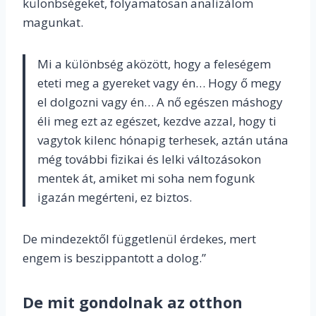
különbségeket, folyamatosan analizálom
magunkat.
Mi a különbség aközött, hogy a feleségem
eteti meg a gyereket vagy én… Hogy ő megy
el dolgozni vagy én… A nő egészen máshogy
éli meg ezt az egészet, kezdve azzal, hogy ti
vagytok kilenc hónapig terhesek, aztán utána
még további fizikai és lelki változásokon
mentek át, amiket mi soha nem fogunk
igazán megérteni, ez biztos.
De mindezektől függetlenül érdekes, mert
engem is beszippantott a dolog.”
De mit gondolnak az otthon