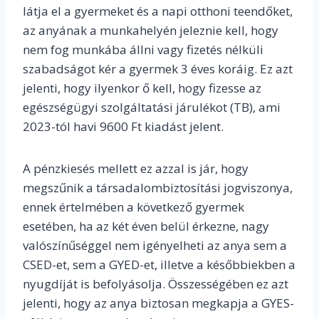
látja el a gyermeket és a napi otthoni teendőket,
az anyának a munkahelyén jeleznie kell, hogy
nem fog munkába állni vagy fizetés nélküli
szabadságot kér a gyermek 3 éves koráig. Ez azt
jelenti, hogy ilyenkor ő kell, hogy fizesse az
egészségügyi szolgáltatási járulékot (TB), ami
2023-tól havi 9600 Ft kiadást jelent.
A pénzkiesés mellett ez azzal is jár, hogy
megszűnik a társadalombiztosítási jogviszonya,
ennek értelmében a következő gyermek
esetében, ha az két éven belül érkezne, nagy
valószínűséggel nem igényelheti az anya sem a
CSED-et, sem a GYED-et, illetve a későbbiekben a
nyugdíját is befolyásolja. Összességében ez azt
jelenti, hogy az anya biztosan megkapja a GYES-