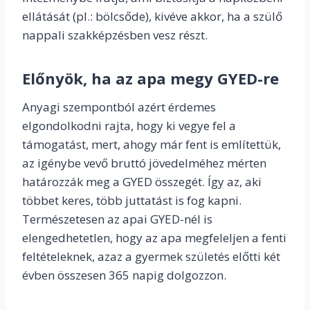
ellátását (pl.: bölcsőde), kivéve akkor, ha a szülő
nappali szakképzésben vesz részt.
Előnyök, ha
az
apa megy GYED-re
Anyagi szempontból azért érdemes
elgondolkodni rajta, hogy ki vegye fel a
támogatást, mert, ahogy már fent is említettük,
az igénybe vevő bruttó jövedelméhez mérten
határozzák meg a GYED összegét. Így az, aki
többet keres, több juttatást is fog kapni.
Természetesen az apai GYED-nél is
elengedhetetlen, hogy az apa megfeleljen a fenti
feltételeknek, azaz a gyermek születés előtti két
évben összesen 365 napig dolgozzon.