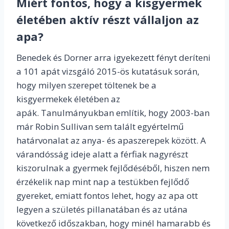
Miért fontos, hogy a kisgyermek
életében
aktív
részt vállaljon az
apa?
Benedek és Dorner arra igyekezett fényt deríteni
a 101 apát vizsgáló 2015-ös kutatásuk során,
hogy milyen szerepet töltenek be a
kisgyermekek életében az
apák. Tanulmányukban említik, hogy 2003-ban
már Robin Sullivan sem talált egyértelmű
határvonalat az anya- és apaszerepek között. A
várandósság ideje alatt a férfiak nagyrészt
kiszorulnak a gyermek fejlődéséből, hiszen nem
érzékelik nap mint nap a testükben fejlődő
gyereket, emiatt fontos lehet, hogy az apa ott
legyen a születés pillanatában és az utána
következő időszakban, hogy minél hamarabb és