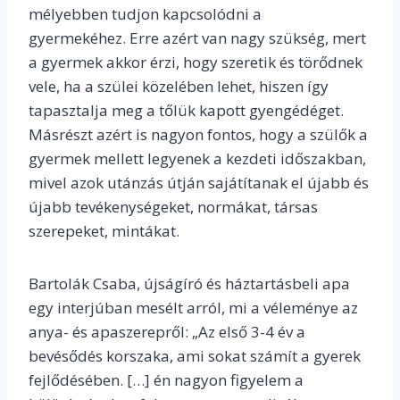
mélyebben tudjon kapcsolódni a
gyermekéhez. Erre azért van nagy szükség, mert
a gyermek akkor érzi, hogy szeretik és törődnek
vele, ha a szülei közelében lehet, hiszen így
tapasztalja meg a tőlük kapott gyengédéget.
Másrészt azért is nagyon fontos, hogy a szülők a
gyermek mellett legyenek a kezdeti időszakban,
mivel azok utánzás útján sajátítanak el újabb és
újabb tevékenységeket, normákat, társas
szerepeket, mintákat.
Bartolák Csaba, újságíró és háztartásbeli apa
egy interjúban mesélt arról, mi a véleménye az
anya- és apaszerepről: „Az első 3-4 év a
bevésődés korszaka, ami sokat számít a gyerek
fejlődésében. […] én nagyon figyelem a