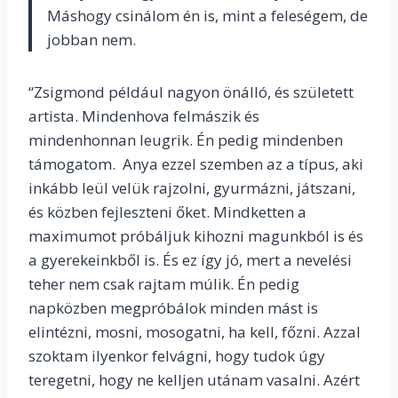
Máshogy csinálom én is, mint a feleségem, de
jobban nem.
“Zsigmond például nagyon önálló, és született
artista. Mindenhova felmászik és
mindenhonnan leugrik. Én pedig mindenben
támogatom. Anya ezzel szemben az a típus, aki
inkább leül velük rajzolni, gyurmázni, játszani,
és közben fejleszteni őket. Mindketten a
maximumot próbáljuk kihozni magunkból is és
a gyerekeinkből is. És ez így jó, mert a nevelési
teher nem csak rajtam múlik. Én pedig
napközben megpróbálok minden mást is
elintézni, mosni, mosogatni, ha kell, főzni. Azzal
szoktam ilyenkor felvágni, hogy tudok úgy
teregetni, hogy ne kelljen utánam vasalni. Azért