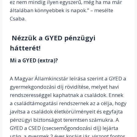
ez nem mindig ilyen egyszerű, még ha ma már
általában könnyebbek is napok.” – mesélte
Csaba.
Nézzük a GYED pénzügyi
hátterét!
Mi a GYED (extra)?
A Magyar Államkincstár leírása szerint a GYED a
gyermekgondozási díj rövidítése, melyet havi
rendszerességgel kaphatnak a családok. Ennek
a családtámogatási rendszernek az a célja, hogy
javítsa a családok életkörülményeit és egyfajta
pénzügyi biztonságot teremtsen számukra. A
GYED a CSED (csecsemőgondozási díj) lejárta
után, a gyermek 2 éves koráig jár, viszont fontos