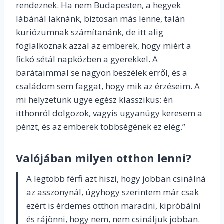
rendeznek. Ha nem Budapesten, a hegyek
lábánál laknánk, biztosan más lenne, talán
kuriózumnak számítanánk, de itt alig
foglalkoznak azzal az emberek, hogy miért a
fickó sétál napközben a gyerekkel. A
barátaimmal se nagyon beszélek erről, és a
családom sem faggat, hogy mik az érzéseim. A
mi helyzetünk ugye egész klasszikus: én
itthonról dolgozok, vagyis ugyanúgy keresem a
pénzt, és az emberek többségének ez elég.”
Valójában milyen otthon lenni?
A legtöbb férfi azt hiszi, hogy jobban csinálná
az asszonynál, úgyhogy szerintem már csak
ezért is érdemes otthon maradni, kipróbálni
és rájönni, hogy nem, nem csináljuk jobban.