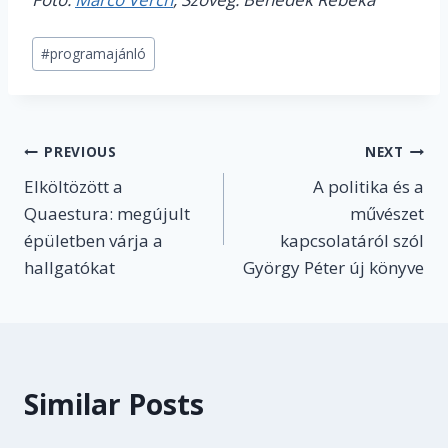
Post
#
programajánló
Tags:
Post
PREVIOUS
NEXT
Elköltözött a
A politika és a
navigation
Quaestura: megújult
művészet
épületben várja a
kapcsolatáról szól
hallgatókat
György Péter új könyve
Similar Posts