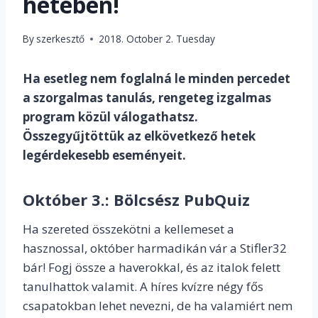
hetében!
By
szerkesztő
2018. October 2. Tuesday
Ha esetleg nem foglalná le minden percedet
a szorgalmas tanulás, rengeteg izgalmas
program közül válogathatsz.
Összegyűjtöttük az elkövetkező hetek
legérdekesebb eseményeit.
Október 3.:
Bölcsész PubQuiz
Ha szereted összekötni a kellemeset a
hasznossal, október harmadikán vár a Stifler32
bár! Fogj össze a haverokkal, és az italok felett
tanulhattok valamit. A híres kvízre négy fős
csapatokban lehet nevezni, de ha valamiért nem