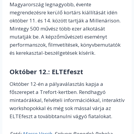
Magyarország legnagyobb, évente
megrendezésre kerülő kortárs kiállítását idén
október 11. és 14. között tartják a Millenárison.
Mintegy 500 művész több ezer alkotását
mutatják be. A képzőművészeti eseményt
performanszok, filmvetítések, könyvbemutatók
és kerekasztal-beszélgetések kísérik.
Október 12.:
ELTEfeszt
Október 12-én a pályaválasztás kapja a
főszerepet a Trefort-kertben. Rendhagyó
mintaórákkal, felvételi információkkal, interaktív
workshopokkal és még sok mással várja az
ELTEfeszt a továbbtanulni vágyó fiatalokat.
Fotó:
Marco Verch
, Szöveg: Benedek Rebeka