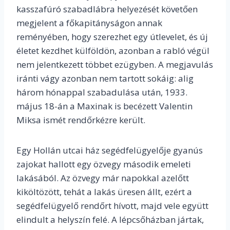
kasszafúró szabadlábra helyezését követően
megjelent a főkapitányságon annak
reményében, hogy szerezhet egy útlevelet, és új
életet kezdhet külföldön, azonban a rabló végül
nem jelentkezett többet ezügyben. A megjavulás
iránti vágy azonban nem tartott sokáig: alig
három hónappal szabadulása után, 1933.
május 18-án a Maxinak is becézett Valentin
Miksa ismét rendőrkézre került.
Egy Hollán utcai ház segédfelügyelője gyanús
zajokat hallott egy özvegy második emeleti
lakásából. Az özvegy már napokkal azelőtt
kiköltözött, tehát a lakás üresen állt, ezért a
segédfelügyelő rendőrt hívott, majd vele együtt
elindult a helyszín felé. A lépcsőházban jártak,