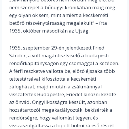
nem szerepel a bűnügyi krónikában máig még
egy olyan ok sem, mint amiért a kecskeméti
betörő részvénytársaság megalakult” – írta
1935. október másodikán az Ujság.
1935. szeptember 29-én jelentkezett Fried
Sándor, a volt magántisztviselő a budapesti
rendőrkapitányságon egy csomaggal a kezében.
A férfi reszketve vallotta be, előző éjszaka több
tettestársával kifosztotta a kecskeméti
zálogházat, majd miután a zsákmánnyal
visszatértek Budapestre, Friedet kínozni kezdte
az önvád. Öngyilkosságra készült, azonban
hozzátartozói megakadályozták, bekísérték a
rendőrségre, hogy vallomást tegyen, és
visszaszolgáltassa a lopott holmi rá eső részét.