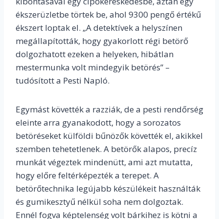
kibontásával egy cipőkereskedésbe, aztán egy
ékszerüzletbe törtek be, ahol 9300 pengő értékű
ékszert loptak el. „A detektívek a helyszínen
megállapították, hogy gyakorlott régi betörő
dolgozhatott ezeken a helyeken, hibátlan
mestermunka volt mindegyik betörés” –
tudósított a Pesti Napló.
Egymást követték a razziák, de a pesti rendőrség
eleinte arra gyanakodott, hogy a sorozatos
betöréseket külföldi bűnözők követték el, akikkel
szemben tehetetlenek. A betörők alapos, precíz
munkát végeztek mindenütt, ami azt mutatta,
hogy előre feltérképezték a terepet. A
betörőtechnika legújabb készülékeit használták
és gumikesztyű nélkül soha nem dolgoztak.
Ennél fogva képtelenség volt bárkihez is kötni a