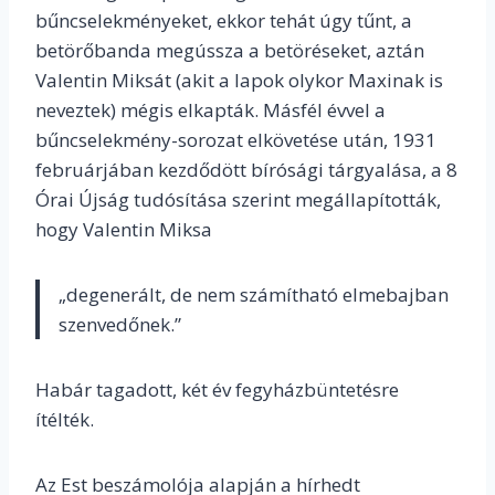
bűncselekményeket, ekkor tehát úgy tűnt, a
betörőbanda megússza a betöréseket, aztán
Valentin Miksát (akit a lapok olykor Maxinak is
neveztek) mégis elkapták. Másfél évvel a
bűncselekmény-sorozat elkövetése után, 1931
februárjában kezdődött bírósági tárgyalása, a 8
Órai Újság tudósítása szerint megállapították,
hogy Valentin Miksa
„degenerált, de nem számítható elmebajban
szenvedőnek.”
Habár tagadott, két év fegyházbüntetésre
ítélték.
Az Est beszámolója alapján a hírhedt