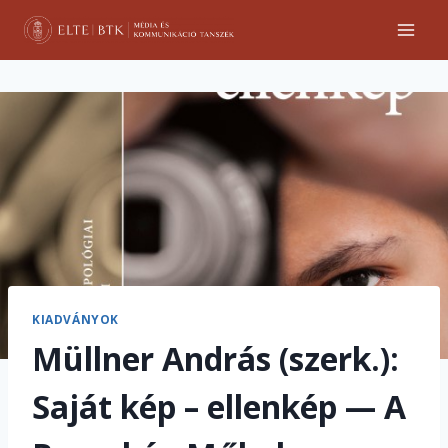
Skip
to
content
KIADVÁNYOK
Müllner András (szerk.):
Saját kép – ellenkép — A