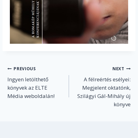
Post
PREVIOUS
NEXT
Ingyen letölthető
A félreértés esélyei:
navigation
könyvek az ELTE
Megjelent oktatónk,
Média weboldalán!
Szilágyi Gál-Mihály új
könyve