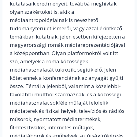
kutatásaik eredményeit, továbbá meghívtak
olyan szakértőket is, akik a
médiaantropológiainak is nevezhető
tudományterület ismerői, vagy azzal érintkező
témákban kutatnak, jelen esetben kifejezetten a
magyarországi romák médiareprezentációjával
a középpontban. Olyan platformokról volt itt
szó, amelyek a roma közösségek
médiahasználatát tükrözik, segítik elő. Jelen
kötet ennek a konferenciának az anyagát gyűjti
össze. Témái a jelenből, valamint a közelebbi-
távolabbi múltból származnak, és a közösségi
médiahasználat sokféle műfaját felölelik:
médiaterek és fizikai helyek, televíziós és rádiós
műsorok, nyomtatott médiatermékek,
filmfesztiválok, internetes műfajok,
médiatáborok és -műhelyek, az újságíróképzés