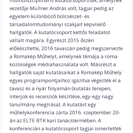
multidiszciplináris kutatócsoportnak, amelynek
vezetője Müllner András volt, tagjai pedig az
egyetem különböző bölcsészet- és
társadalomtudományi szakjait képviselő
hallgatók. A kutatócsoport kettős feladatot
vállalt magára. Egyrészt 2015 őszén
előkészítette, 2016 tavaszán pedig megszervezte
a Romakép Műhelyt, amelynek témája a roma
közösségek médiahasználata volt. Másrészt a
hallgatók saját kutatásaikat a Romakép Műhely
egyes programpontjaihoz igazítva végezték el a
tavasz és a nyár folyamán (kutatás terepen,
interjúk és recenziók készítése, egy-egy nagy
tanulmány megírása). A kutatást egy
műhelykonferencia zárta 2016. szeptember 20-
án az ELTE BTK kari tanácstermében. A
konferencián a kutatócsoport tagjai ismertették