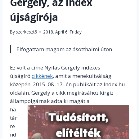
Gergely, az Index
újságírója
By
szerkesztő
2018. April 6. Friday
Elfogattam magam az ásotthalmi úton
Ez volt a címe Nyilas Gergely indexes
újságíró
cikkének
, amit a menekültválság
közepén, 2015. 08. 17.-én publikált az Index.hu
oldalán. Gergely a cikk megírásához kirgiz
állampo
lgárnak adta ki magát a
ha
tár
re
nd