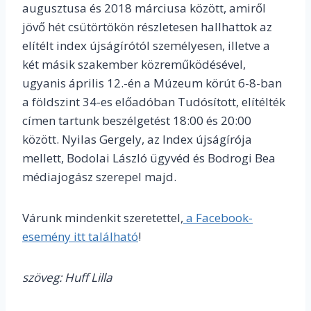
augusztusa és 2018 márciusa között, amiről
jövő hét csütörtökön részletesen hallhattok az
elítélt index újságírótól személyesen, illetve a
két másik szakember közreműködésével,
ugyanis április 12.-én a Múzeum körút 6-8-ban
a földszint 34-es előadóban Tudósított, elítélték
címen tartunk beszélgetést 18:00 és 20:00
között. Nyilas Gergely, az Index újságírója
mellett, Bodolai László ügyvéd és Bodrogi Bea
médiajogász szerepel majd.
Várunk mindenkit szeretettel,
a Facebook-
esemény itt található
!
szöveg: Huff Lilla