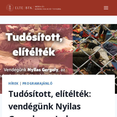
Skip
to
content
HÍREK
|
PROGRAMAJÁNLÓ
Tudósított, elítélték:
vendégünk Nyilas