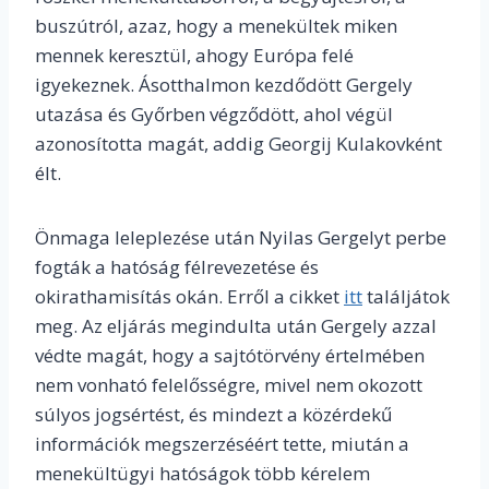
buszútról, azaz, hogy a menekültek miken
mennek keresztül, ahogy Európa felé
igyekeznek. Ásotthalmon kezdődött Gergely
utazása és Győrben végződött, ahol végül
azonosította magát, addig Georgij Kulakovként
élt.
Önmaga leleplezése után Nyilas Gergelyt perbe
fogták a hatóság félrevezetése és
okirathamisítás okán. Erről a cikket
itt
találjátok
meg. Az eljárás megindulta után Gergely azzal
védte magát, hogy a sajtótörvény értelmében
nem vonható felelősségre, mivel nem okozott
súlyos jogsértést, és mindezt a közérdekű
információk megszerzéséért tette, miután a
menekültügyi hatóságok több kérelem