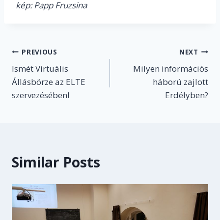
kép: Papp Fruzsina
Post
PREVIOUS
NEXT
Ismét Virtuális
Milyen információs
navigation
Állásbörze az ELTE
háború zajlott
szervezésében!
Erdélyben?
Similar Posts