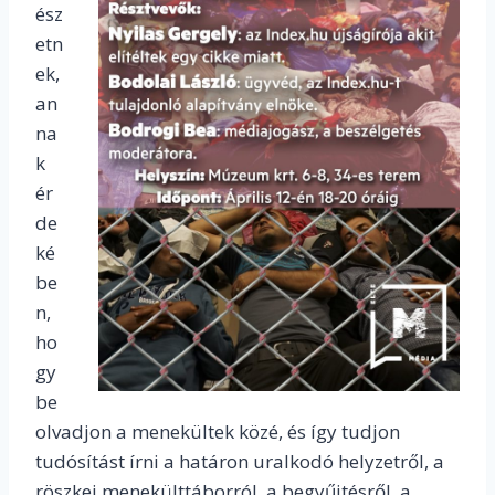
ész
etn
ek,
an
na
k
ér
de
ké
be
n,
ho
gy
be
olvadjon a menekültek közé, és így tudjon
tudósítást írni a határon uralkodó helyzetről, a
röszkei menekülttáborról, a begyűjtésről, a