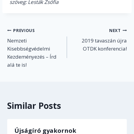
szöveg: Lesták Zsófia
Post
PREVIOUS
NEXT
Nemzeti
2019 tavaszán újra
navigation
Kisebbségvédelmi
OTDK konferencia!
Kezdeményezés – Írd
alá te is!
Similar Posts
Újságíró gyakornok