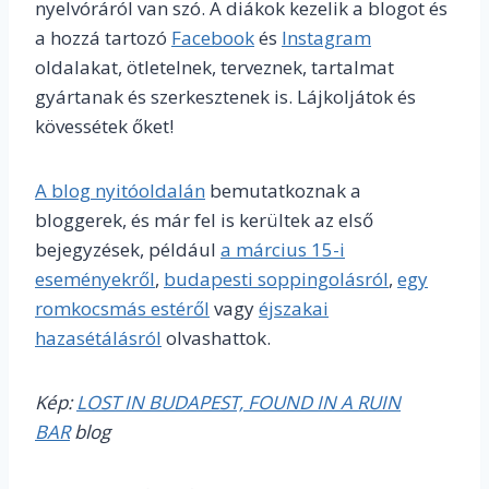
nyelvóráról van szó. A diákok kezelik a blogot és
a hozzá tartozó
Facebook
és
Instagram
oldalakat, ötletelnek, terveznek, tartalmat
gyártanak és szerkesztenek is. Lájkoljátok és
kövessétek őket!
A blog nyitóoldalán
bemutatkoznak a
bloggerek, és már fel is kerültek az első
bejegyzések, például
a március 15-i
eseményekről
,
budapesti soppingolásról
,
egy
romkocsmás estéről
vagy
éjszakai
hazasétálásról
olvashattok.
Kép:
LOST IN BUDAPEST, FOUND IN A RUIN
BAR
blog