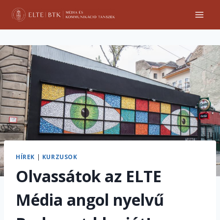
Skip
to
content
HÍREK
|
KURZUSOK
Olvassátok az ELTE
Média angol nyelvű