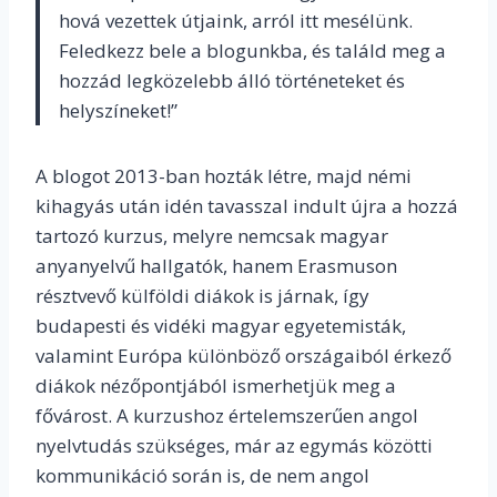
hová vezettek útjaink, arról itt mesélünk.
Feledkezz bele a blogunkba, és találd meg a
hozzád legközelebb álló történeteket és
helyszíneket!”
A blogot 2013-ban hozták létre, majd némi
kihagyás után idén tavasszal indult újra a hozzá
tartozó kurzus, melyre nemcsak magyar
anyanyelvű hallgatók, hanem Erasmuson
résztvevő külföldi diákok is járnak, így
budapesti és vidéki magyar egyetemisták,
valamint Európa különböző országaiból érkező
diákok nézőpontjából ismerhetjük meg a
fővárost. A kurzushoz értelemszerűen angol
nyelvtudás szükséges, már az egymás közötti
kommunikáció során is, de nem angol