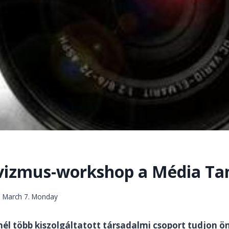
vizmus-workshop a Média Ta
. March 7. Monday
él több kiszolgáltatott társadalmi csoport tudjon ön