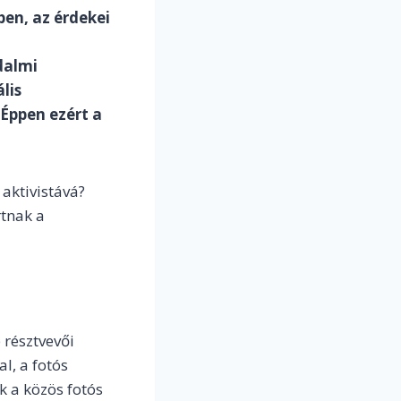
ben, az érdekei
dalmi
lis
 Éppen ezért a
 aktivistává?
rtnak a
 résztvevői
l, a fotós
k a közös fotós