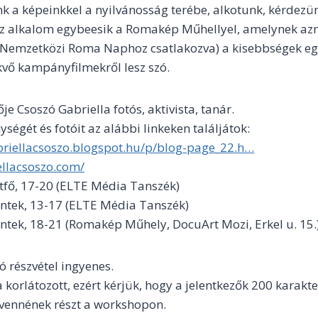
nk a képeinkkel a nyilvánosság terébe, alkotunk, kérdezün
az alkalom egybeesik a Romakép Műhellyel, amelynek az
Nemzetközi Roma Naphoz csatlakozva) a kisebbségek egy
kvő kampányfilmekről lesz szó.
e Csoszó Gabriella fotós, aktivista, tanár.
ségét és fotóit az alábbi linkeken találjátok:
abriellacsoszo.blogspot.hu/p/blog-page_22.h…
ellacsoszo.com/
hétfő, 17-20 (ELTE Média Tanszék)
péntek, 13-17 (ELTE Média Tanszék)
péntek, 18-21 (Romakép Műhely, DocuArt Mozi, Erkel u. 15.
 részvétel ingyenes.
 korlátozott, ezért kérjük, hogy a jelentkezők 200 karakt
 vennének részt a workshopon.