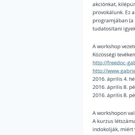
akciónkat, kilépü
provokálunk. Ez 
programjában (a 
tudatosítani igye
A workshop vezetőj
Közösségi tevékeny
http://freedoc-g
http://www.gabri
2016. április 4. 
2016. április 8. 
2016. április 8. 
A workshopon való
A kurzus létszáma
indokolják, miért