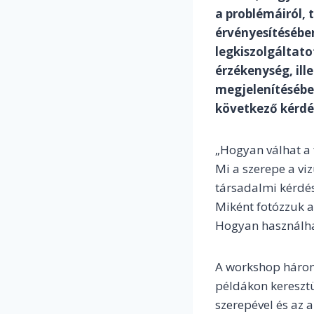
a problémáiról, 
érvényesítésébe
legkiszolgáltat
érzékenység, ill
megjelenítésében
következő kérdé
„Hogyan válhat a 
Mi a szerepe a v
társadalmi kérdé
Miként fotózzuk a
Hogyan használhat
A workshop három 
példákon keresztül
szerepével és az 