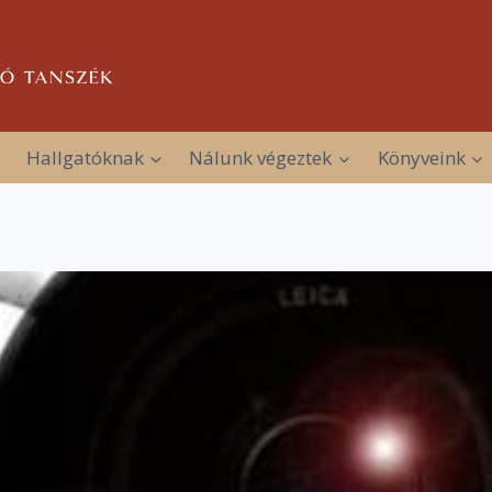
Hallgatóknak
Nálunk végeztek
Könyveink