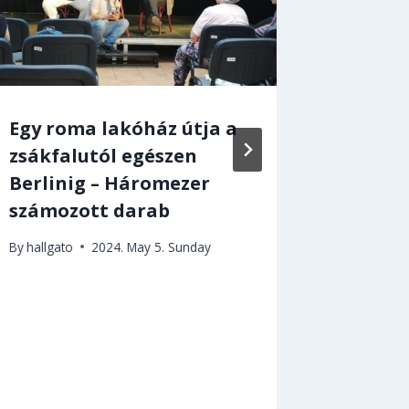
Egy roma lakóház útja a
D1 TV 
zsákfalutól egészen
By
szerkes
Berlinig – Háromezer
számozott darab
By
hallgato
2024. May 5. Sunday