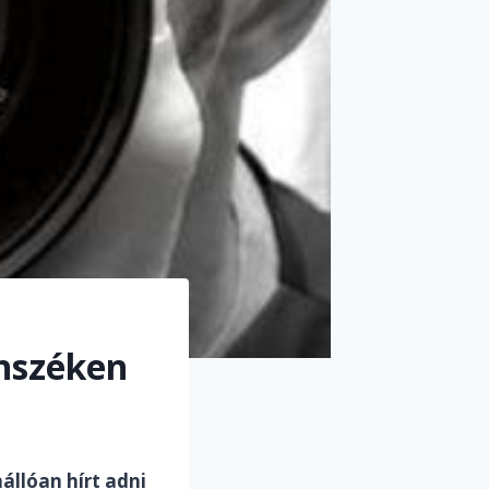
nszéken
állóan hírt adni