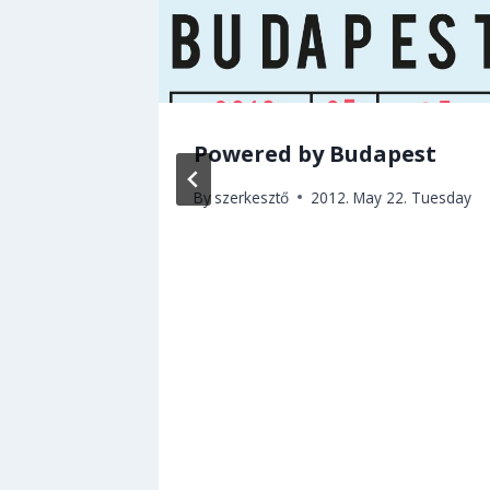
hat!
Powered by Budapest
z
By
szerkesztő
2012. May 22. Tuesday
atási
ez!