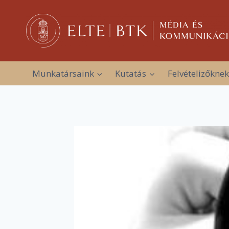
Skip
to
content
Munkatársaink
Kutatás
Felvételizőknek