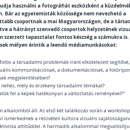
tudja használni a fotográfiát eszközként a küzdelmé
n. Bár az egyetemisták közössége nem nevezhető a
ottabb csoportnak a mai Magyarországon, de a társa
etve a hátrányt szenvedő csoportok helyzetének vizuá
 szerzett tapasztalat fontos készség a számukra is.
sek mélyen érintik a leendő médiamunkásokat:
fotós a társadalmi problémák iránt elkötelezett segítővé,
izuális kommunikációnak, a dokumentációnak, a fotóripo
sek megjelenítésében?
 nehéz, mély és érzékeny társadalmi témákat?
ók fel a képek hatékonyan a változtatás reményével?”
alkalomból áll. Az első két találkozás során a workshop
 ismerkednek a részvételi kultúra vizuális sajátosságaiva
aktivista attitűddel. A harmadik alkalommal megvalósítju