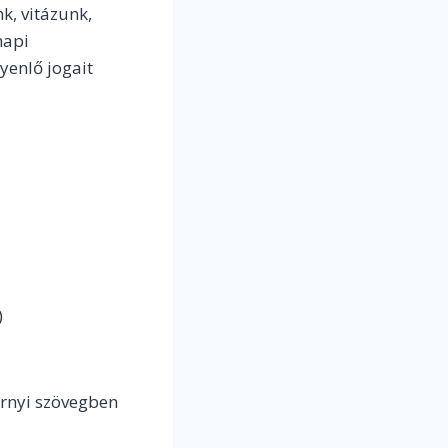
k, vitázunk,
napi
enlő jogait
)
ernyi szövegben