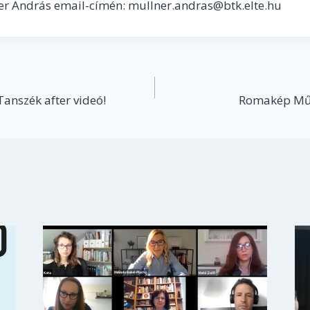
ner András email-címén: mullner.andras@btk.elte.hu
Tanszék after videó!
Romakép Műh