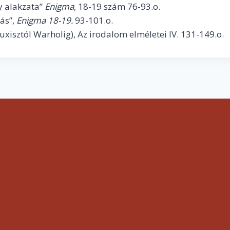
y alakzata”
Enigma
, 18-19 szám 76-93.o.
tás”,
Enigma 18-19.
93-101.o.
uxisztól Warholig), Az irodalom elméletei IV. 131-149.o.