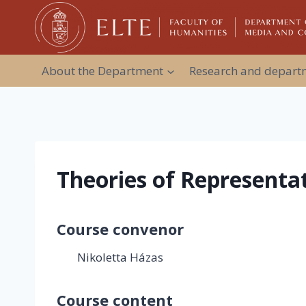
Skip
to
content
About the Department
Research and departm
Theories of Representa
Course convenor
Nikoletta Házas
Course content