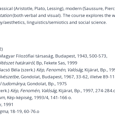
assical (Aristotle, Plato, Lessing), modern (Saussure, Pie
tation
(both verbal and visual). The course explores the w
/aesthetics, linguistics/semiotics and social science.
2)
 Magyar Filozófiai társaság, Budapest, 1943, 500-573,
ltészet határairól
, Bp, Fekete Sas, 1999
acsó Béla (szerk.)
Kép, Fenomén, Valóság
, Kijárat, Bp., 1
elvészetbe
, Gondolat, Budapest, 1967, 33-62, illetve 89-1
el tudománya
, Gondolat, Bp., 1975
zerk.)
Kép, Fenomén, Valóság
, Kijárat, Bp., 1997, 274-284.o
um,
Kép-képiség, 1993/4, 141-166 o.
y, 1991
igma,
18-19, 60-76.o