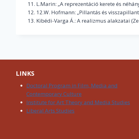
L.Marin: „A reprezentáció kerete és néhán
12.W. Hofmann: „Pillantás és visszapillan
Kibédi-Varga Á.: A realizmus alakzatai (Ze
LINKS
Doctoral Program in Film, Media and
Contemporary Culture
Institute for Art Theory and Media Studies
Liberal Arts Studies