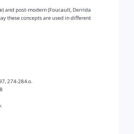
rce) and post-modern (Foucault, Derrida
ay these concepts are used in different
997, 274-284.o.
18
.