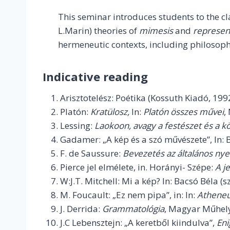
This seminar introduces students to the cl
L.Marin) theories of
mimesis
and
represen
hermeneutic contexts, including philosophy
Indicative reading
Arisztotelész: Poétika (Kossuth Kiadó, 199
Platón:
Kratülosz,
In:
Platón összes művei
,
Lessing:
Laokoon, avagy a festészet és a kö
Gadamer: „A kép és a szó művészete”, In: B
F. de Saussure:
Bevezetés az általános ny
Pierce jel elmélete, in. Horányi- Szépe:
A j
W:J.T. Mitchell: Mi a kép? In: Bacsó Béla (s
M. Foucault: „Ez nem pipa”, in: In:
Athene
J. Derrida:
Grammatológia
, Magyar Műhel
J.C Lebensztejn: „A keretből kiindulva”,
En