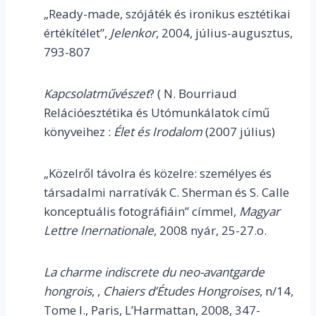
„Ready-made, szójáték és ironikus esztétikai
értékítélet”,
Jelenkor
, 2004, július-augusztus,
793-807
Kapcsolatművészet
? ( N. Bourriaud
Relációesztétika és Utómunkálatok című
könyveihez :
Élet és Irodalom
(2007 július)
„Közelről távolra és közelre: személyes és
társadalmi narratívák C. Sherman és S. Calle
konceptuális fotográfiáin” címmel,
Magyar
Lettre Inernationale
, 2008 nyár, 25-27.o.
La charme indiscrete du neo-avantgarde
hongrois
, ,
Chaiers d’Études Hongroises
, n/14,
Tome I., Paris, L’Harmattan, 2008, 347-