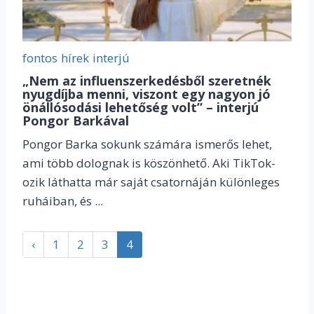
fontos
hírek
interjú
„Nem az influenszerkedésből szeretnék
nyugdíjba menni, viszont egy nagyon jó
önállósodási lehetőség volt” – interjú
Pongor Barkával
Pongor Barka sokunk számára ismerős lehet,
ami több dolognak is köszönhető. Aki TikTok-
ozik láthatta már saját csatornáján különleges
ruháiban, és ...
‹
1
2
3
4