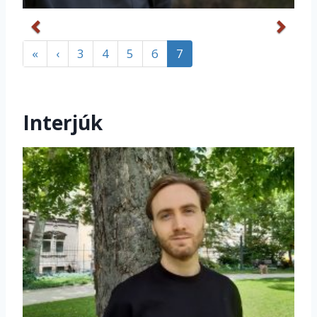
«
‹
3
4
5
6
7
Interjúk