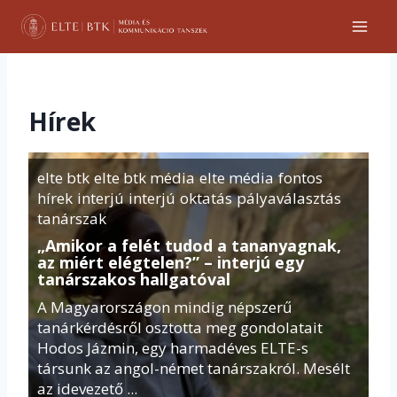
Skip
to
content
Hírek
elte btk
elte btk média
elte média
fontos
hírek
interjú
interjú
oktatás
pályaválasztás
tanárszak
„Amikor a felét tudod a tananyagnak,
az miért elégtelen?” – interjú egy
tanárszakos hallgatóval
A Magyarországon mindig népszerű
tanárkérdésről osztotta meg gondolatait
Hodos Jázmin, egy harmadéves ELTE-s
társunk az angol-német tanárszakról. Mesélt
az idevezető ...