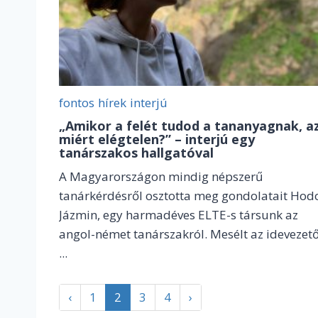
fontos
hírek
interjú
„Amikor a felét tudod a tananyagnak, a
miért elégtelen?” – interjú egy
tanárszakos hallgatóval
A Magyarországon mindig népszerű
tanárkérdésről osztotta meg gondolatait Hod
Jázmin, egy harmadéves ELTE-s társunk az
angol-német tanárszakról. Mesélt az idevezet
...
‹
1
2
3
4
›