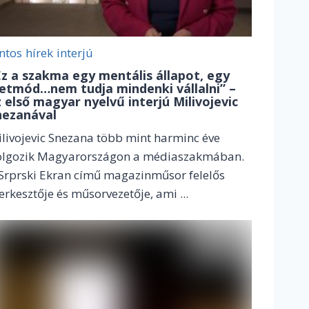
ntos
hírek
interjú
Ez a szakma egy mentális állapot, egy
letmód…nem tudja mindenki vállalni” –
z első magyar nyelvű interjú Milivojevic
nezanával
livojevic Snezana több mint harminc éve
olgozik Magyarországon a médiaszakmában.
Srprski Ekran című magazinműsor felelős
erkesztője és műsorvezetője, ami ...