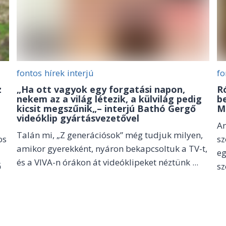
fontos
hírek
interjú
fo
z
„Ha ott vagyok egy forgatási napon,
R
nekem az a világ létezik, a külvilág pedig
b
kicsit megszűnik„– interjú Bathó Gergő
M
videóklip gyártásvezetővel
An
Talán mi, „Z generációsok” még tudjuk milyen,
os
sz
amikor gyerekként, nyáron bekapcsoltuk a TV-t,
eg
és a VIVA-n órákon át videóklipeket néztünk ...
ő
sz