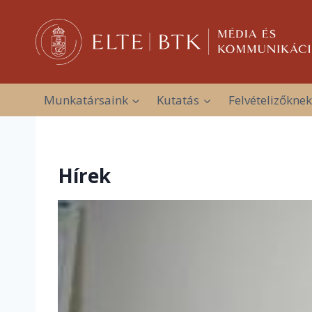
Skip
to
content
Munkatársaink
Kutatás
Felvételizőknek
Hírek