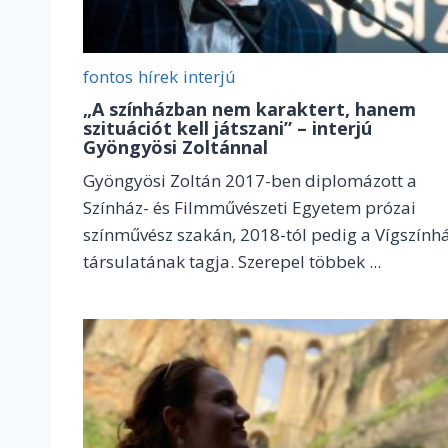
fontos
hírek
interjú
„A színházban nem karaktert, hanem
szituációt kell játszani” – interjú
Gyöngyösi Zoltánnal
Gyöngyösi Zoltán 2017-ben diplomázott a
Színház- és Filmművészeti Egyetem prózai
színművész szakán, 2018-tól pedig a Vígszính
társulatának tagja. Szerepel többek ...