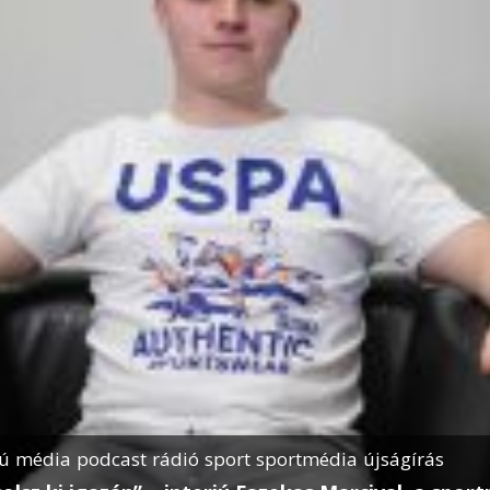
jú
média
podcast
rádió
sport
sportmédia
újságírás