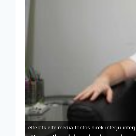
elte btk
elte média
fontos
hírek
interjú
inter