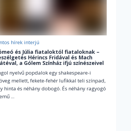
ntos
hírek
interjú
ómeó és Júlia fiataloktól fiataloknak –
eszélgetés Hérincs Fridával és Mach
átéval, a Gólem Színház ifjú színészeivel
gol nyelvű popdalok egy shakespeare-i
öveg mellett, fekete-fehér lufikkal teli színpad,
y hinta és néhány dobogó. És néhány ragyogó
emű ...