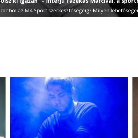
lsz ki igazán” – interjú Fazekas Marcival, a sport
ádióból az M4 Sport szerkesztőségéig? Milyen lehetőségei