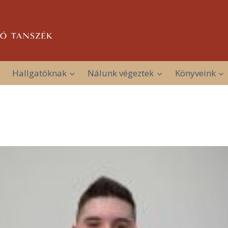
Hallgatóknak
Nálunk végeztek
Könyveink