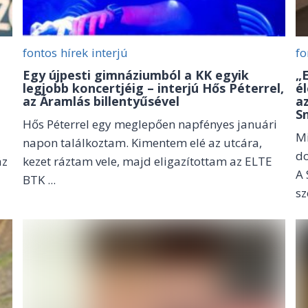
fontos
hírek
interjú
fo
Egy újpesti gimnáziumból a KK egyik
„
legjobb koncertjéig – interjú Hős Péterrel,
é
az Áramlás billentyűsével
a
S
Hős Péterrel egy meglepően napfényes januári
Mi
napon találkoztam. Kimentem elé az utcára,
d
áz
kezet ráztam vele, majd eligazítottam az ELTE
A 
BTK ...
sz