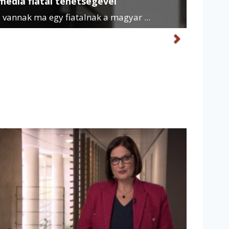
média fiatal tehetségével
 vannak ma egy fiatalnak a magyar ...